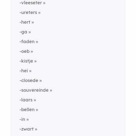
-vleeseter
-ureters
-hert
-ga
-faden
-oeb
-kistje
-hei
-closede
-souvereinde
-laars
-bellen
-in
-zwart