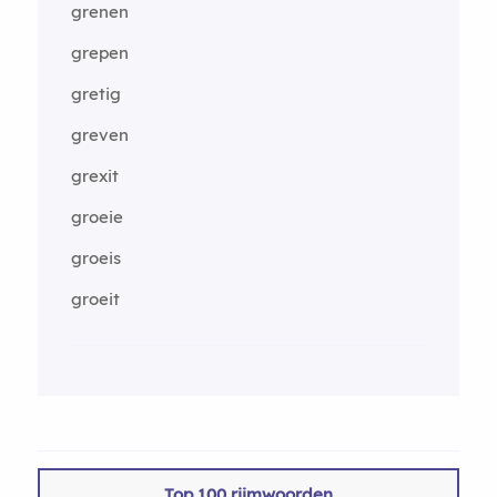
grenen
grepen
gretig
greven
grexit
groeie
groeis
groeit
Top 100 rijmwoorden