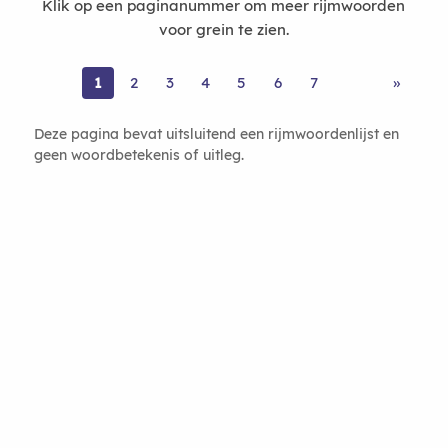
Klik op een paginanummer om meer rijmwoorden
voor grein te zien.
1
2
3
4
5
6
7
»
Deze pagina bevat uitsluitend een rijmwoordenlijst en
geen woordbetekenis of uitleg.