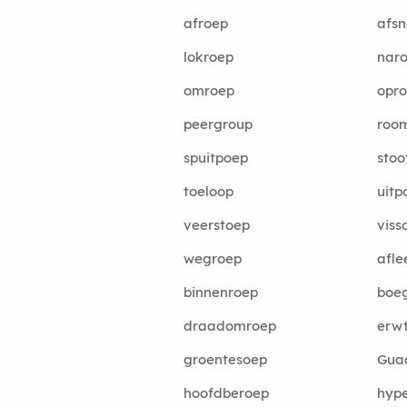
afroep
afs
lokroep
nar
omroep
opr
peergroup
roo
spuitpoep
stoo
toeloop
uitp
veerstoep
viss
wegroep
afle
binnenroep
boe
draadomroep
erw
groentesoep
Gua
hoofdberoep
hype