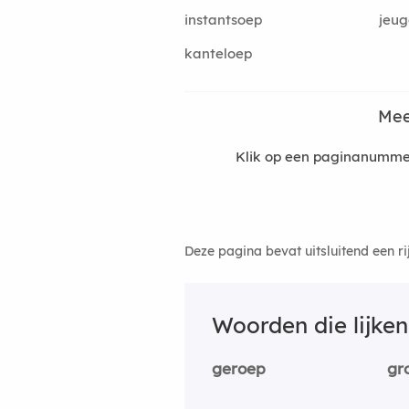
instantsoep
jeu
kanteloep
Mee
Klik op een paginanummer
Deze pagina bevat uitsluitend een r
Woorden die lijke
geroep
gr