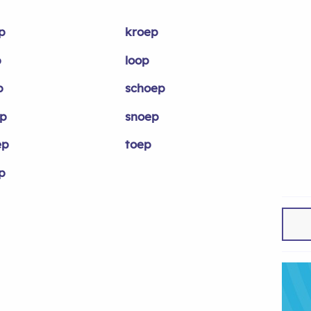
p
kroep
p
loop
p
schoep
ep
snoep
ep
toep
p