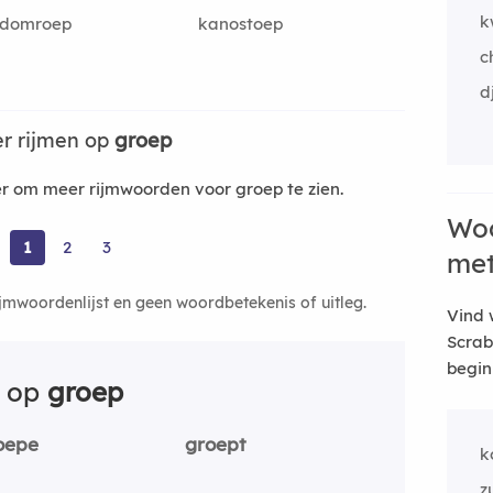
k
gdomroep
kanostoep
c
d
r rijmen op
groep
 om meer rijmwoorden voor groep te zien.
Woo
1
2
3
me
ijmwoordenlijst en geen woordbetekenis of uitleg.
Vind 
Scrab
begin
n op
groep
oepe
groept
k
z