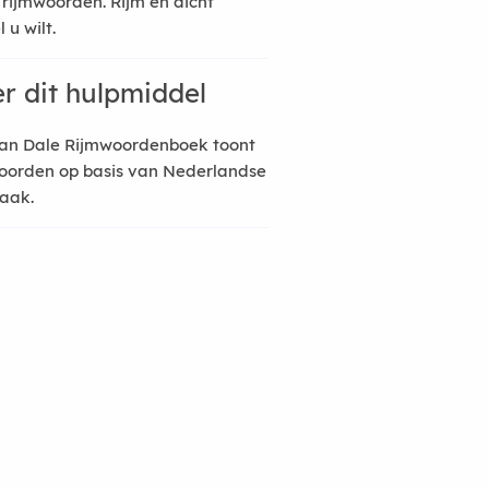
 rijmwoorden. Rijm en dicht
 u wilt.
r dit hulpmiddel
an Dale Rijmwoordenboek toont
oorden op basis van Nederlandse
raak.