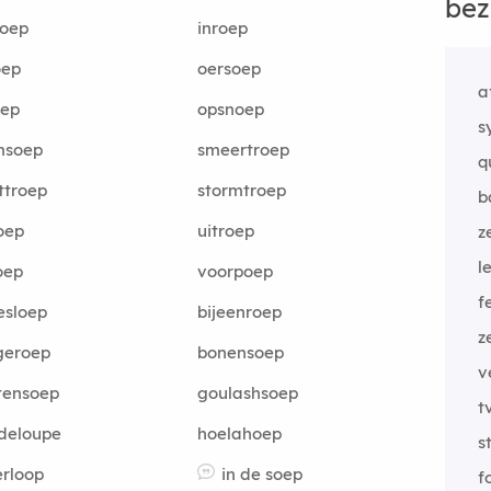
bez
noep
inroep
oep
oersoep
a
oep
opsnoep
s
msoep
smeertroep
q
ttroep
stormtroep
b
oep
uitroep
z
l
oep
voorpoep
f
esloep
bijeenroep
z
geroep
bonensoep
v
tensoep
goulashsoep
t
deloupe
hoelahoep
s
rloop
in de soep
f