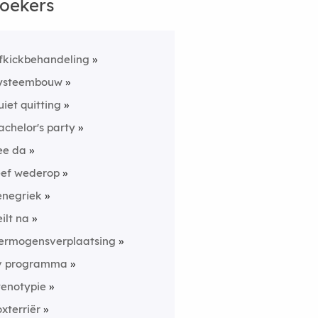
oekers
fkickbehandeling
ysteembouw
uiet quitting
achelor's party
ee da
eef wederop
enegriek
eilt na
ermogensverplaatsing
v programma
tenotypie
oxterriër