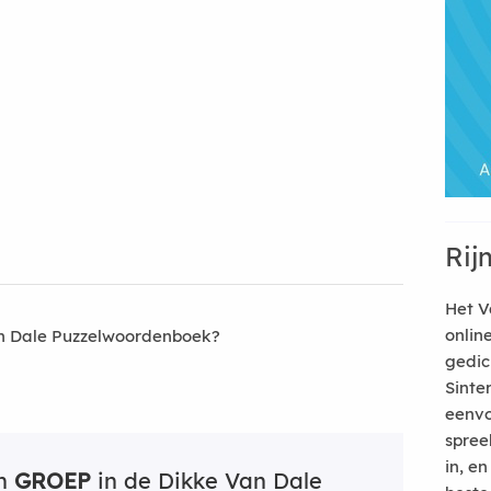
Rij
Het V
onlin
an Dale Puzzelwoordenboek?
gedic
Sinte
eenvo
spree
in, e
an
GROEP
in de Dikke Van Dale