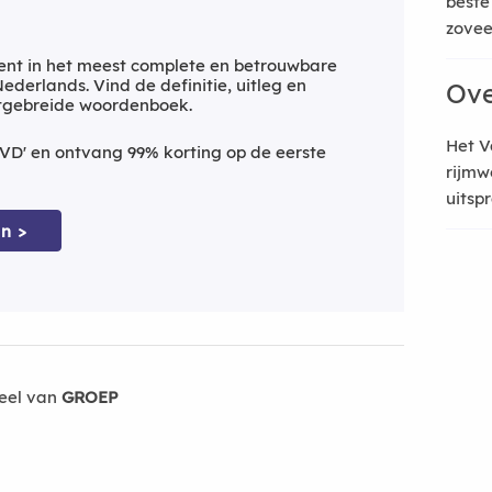
beste
zoveel
nt in het meest complete en betrouwbare
derlands. Vind de definitie, uitleg en
Ove
itgebreide woordenboek.
Het V
VD' en ontvang 99% korting op de eerste
rijmw
uitsp
n >
eel van
GROEP