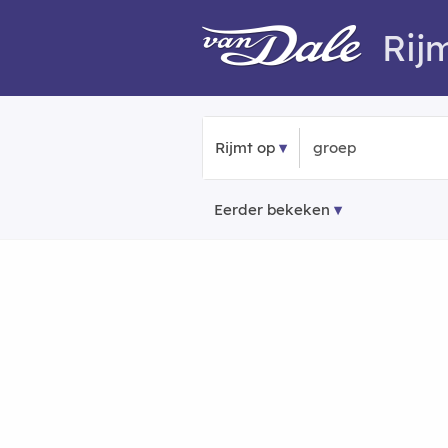
Rij
Rijmt op
Eerder bekeken