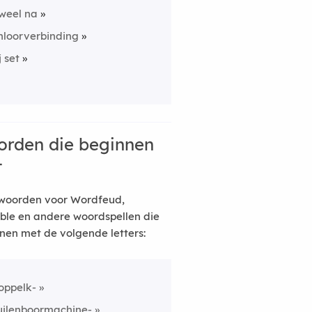
weel na
hloorverbinding
j set
rden die beginnen
t
woorden voor Wordfeud,
ble en andere woordspellen die
nen met de volgende letters:
oppelk-
uilenboormachine-