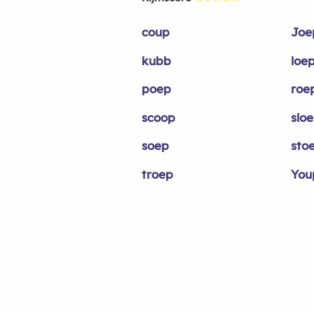
coup
Joe
kubb
loe
poep
roe
scoop
slo
soep
sto
troep
You