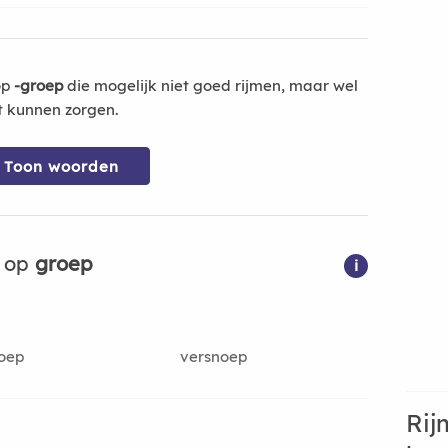
op
-groep
die mogelijk niet goed rijmen, maar wel
t kunnen zorgen.
Toon woorden
n op
groep
i
oep
versnoep
Rij