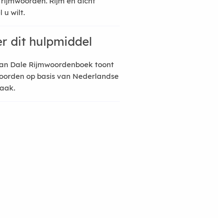
 rijmwoorden. Rijm en dicht
 u wilt.
r dit hulpmiddel
an Dale Rijmwoordenboek toont
oorden op basis van Nederlandse
raak.