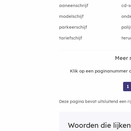
aaneenschrijf
cd-s
modelschijf
onde
parkeerschijf
polij
tariefschijf
teru
Meer 
Klik op een paginanummer om
1
Deze pagina bevat uitsluitend een r
Woorden die lijke