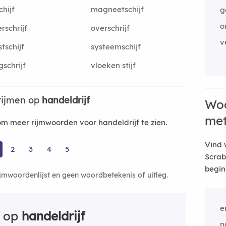
chijf
magneetschijf
g
o
rschrijf
overschrijf
v
stschijf
systeemschijf
gschrijf
vloeken stijf
rijmen op
handeldrijf
Woo
me
 meer rijmwoorden voor handeldrijf te zien.
Vind 
2
3
4
5
Scrab
begin
ijmwoordenlijst en geen woordbetekenis of uitleg.
e
n op
handeldrijf
n