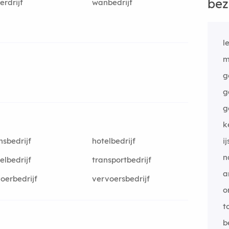
bez
erdrijf
wanbedrijf
l
m
g
g
g
k
nsbedrijf
hotelbedrijf
i
n
ielbedrijf
transportbedrijf
a
oerbedrijf
vervoersbedrijf
o
t
b