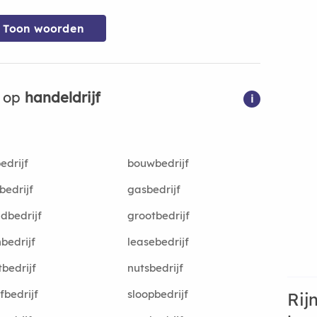
Toon woorden
n op
handeldrijf
i
edrijf
bouwbedrijf
bedrijf
gasbedrijf
dbedrijf
grootbedrijf
nbedrijf
leasebedrijf
bedrijf
nutsbedrijf
fbedrijf
sloopbedrijf
Rij