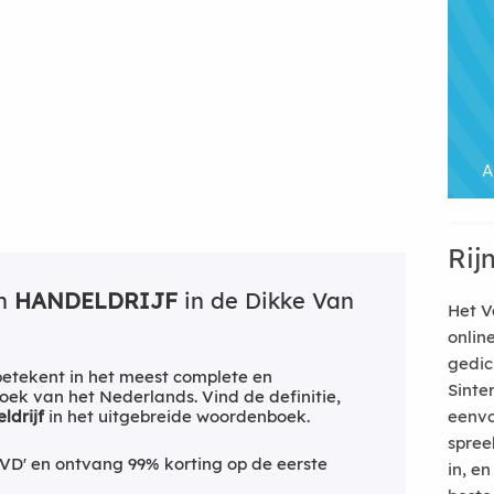
Rij
an
HANDELDRIJF
in de Dikke Van
Het V
onlin
gedic
etekent in het meest complete en
Sinte
ek van het Nederlands. Vind de definitie,
ldrijf
in het uitgebreide woordenboek.
eenvo
spree
VD' en ontvang 99% korting op de eerste
in, e