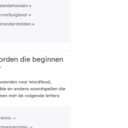
eleidehonden
nverbuigbaar
eronderstelden
rden die beginnen
t
woorden voor Wordfeud,
ble en andere woordspellen die
nen met de volgende letters:
remis-
amenregister-