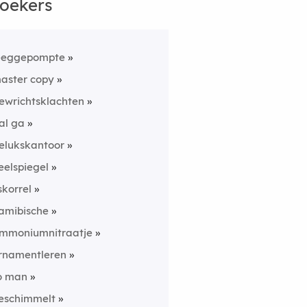
oekers
eeggepompte
aster copy
ewrichtsklachten
al ga
elukskantoor
eelspiegel
jskorrel
amibische
mmoniumnitraatje
rnamentleren
o man
eschimmelt