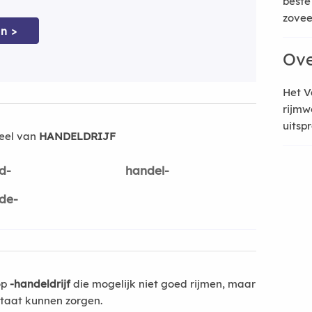
beste
zoveel
n >
Ove
Het V
rijmw
uitsp
eel van
HANDELDRIJF
d-
handel-
de-
op
-handeldrijf
die mogelijk niet goed rijmen, maar
ltaat kunnen zorgen.