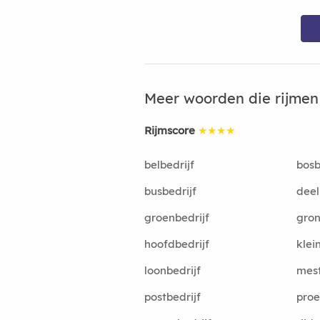
Meer woorden die rijme
Rijmscore
★★★★
belbedrijf
bosb
busbedrijf
deel
groenbedrijf
gron
hoofdbedrijf
klei
loonbedrijf
mest
postbedrijf
proe