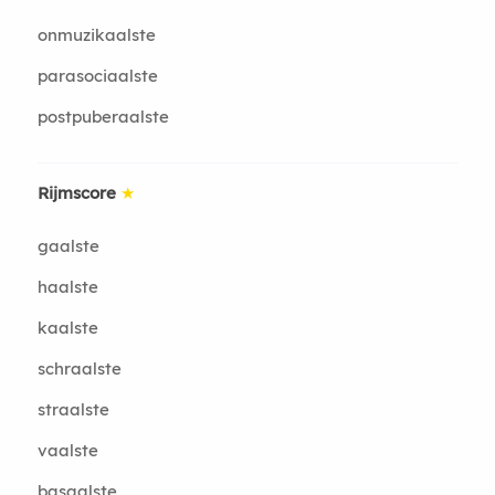
onmuzikaalste
parasociaalste
postpuberaalste
Rijmscore
★
gaalste
haalste
kaalste
schraalste
straalste
vaalste
basaalste