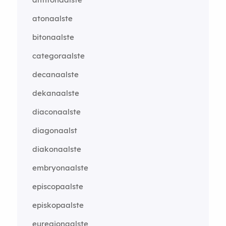
atonaalste
bitonaalste
categoraalste
decanaalste
dekanaalste
diaconaalste
diagonaalst
diakonaalste
embryonaalste
episcopaalste
episkopaalste
euregionaalste