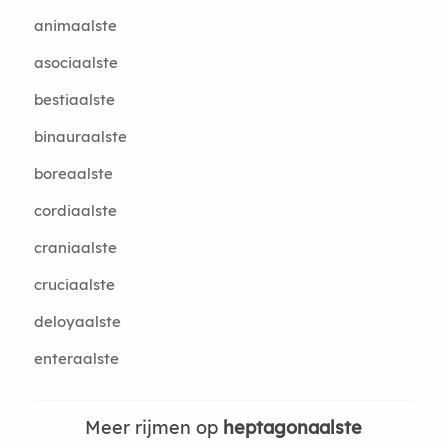
animaalste
asociaalste
bestiaalste
binauraalste
boreaalste
cordiaalste
craniaalste
cruciaalste
deloyaalste
enteraalste
Meer rijmen op
heptagonaalste