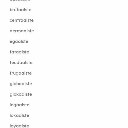
brutaalste
centraalste
dermaalste
egaalste
fataalste
feudaalste
frugaalste
globaalste
glokaalste
legaalste
lokaalste
loyaalste