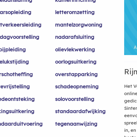
aarsopleiding
letteromzetting
htverkeersleiding
mantelzorgwoning
dagvoorstelling
nadarafsluiting
pijpleiding
olievlekwerking
elukstijding
oorlogsuitkering
Rij
rschotheffing
overstapparking
evrijstelling
schadeopneming
Het V
onlin
edeontsteking
solovoorstelling
gedic
Sinte
kingsuitkering
standaardafwijking
eenvo
spree
ndaarduitvoering
tegenaanwijzing
in, e