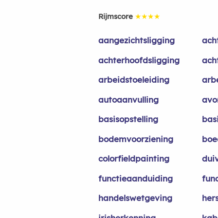
Rijmscore
★★★★
aangezichtsligging
ach
achterhoofdsligging
ach
arbeidstoeleiding
arb
autoaanvulling
avo
basisopstelling
bas
bodemvoorziening
boe
colorfieldpainting
dui
functieaanduiding
fun
handelswetgeving
her
irisherkenning
kab