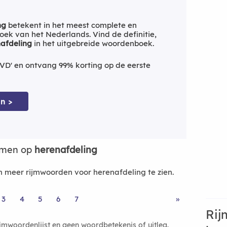
ng
betekent in het meest complete en
ek van het Nederlands. Vind de definitie,
afdeling
in het uitgebreide woordenboek.
VD' en ontvang 99% korting op de eerste
n >
jmen op
herenafdeling
meer rijmwoorden voor herenafdeling te zien.
3
4
5
6
7
»
Rij
ijmwoordenlijst en geen woordbetekenis of uitleg.