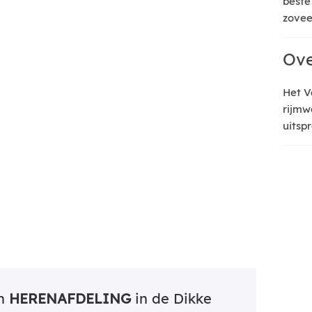
beste
zoveel
Ove
Het V
rijmw
uitsp
an
HERENAFDELING
in de Dikke