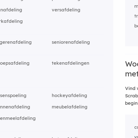
m
inafdeling
versafdeling
t
rkafdeling
b
gerenafdeling
seniorenafdeling
Woo
roepsafdeling
tekenafdelingen
me
Vind 
senspoeling
hockeyafdeling
Scrab
begin
nnenafdeling
meubelafdeling
renmeelafdeling
c
v