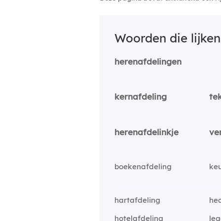
Woorden die lijke
herenafdelingen
kernafdeling
te
herenafdelinkje
ve
boekenafdeling
ke
hartafdeling
hec
hotelafdeling
leg