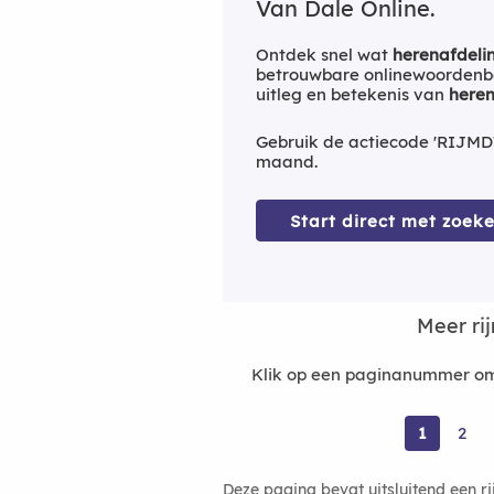
Van Dale Online.
Ontdek snel wat
herenafdeli
betrouwbare onlinewoordenbo
uitleg en betekenis van
heren
Gebruik de actiecode 'RIJMD
maand.
Start direct met zoeke
Meer ri
Klik op een paginanummer om 
1
2
Deze pagina bevat uitsluitend een r