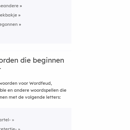
eandere
rekbakje
egonnen
rden die beginnen
t
woorden voor Wordfeud,
ble en andere woordspellen die
nen met de volgende letters:
artel-
retertje-