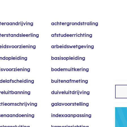
teraandrijving
achtergrondstraling
terstandsleerling
afstudeerrichting
eidsvoorziening
arbeidswetgeving
ndopleiding
basisopleiding
isvoorziening
bodemuitkering
delafscheiding
buitenafmeting
veluitbanning
duiveluitdrijving
ctieomschrijving
galavoorstelling
senaandoening
indexaanpassing
elaansluiting
kamerinrichting