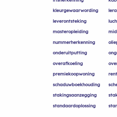
kleurgewaarwording
ler
leverontsteking
luc
masteropleiding
mid
nummerherkenning
olie
onderuitputting
ong
overafkoeling
ove
premiekoopwoning
rent
schaduwboekhouding
sch
stakingsaanzegging
sta
standaardoplossing
sta