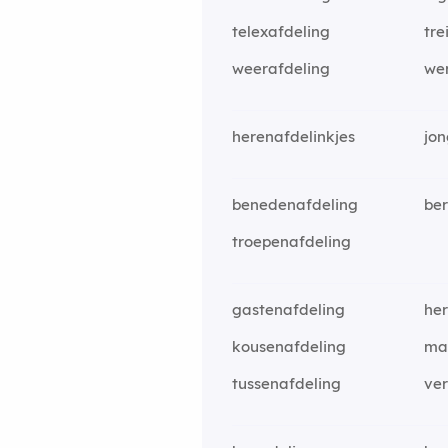
telexafdeling
tre
weerafdeling
we
herenafdelinkjes
jon
benedenafdeling
be
troepenafdeling
gastenafdeling
her
kousenafdeling
ma
tussenafdeling
ve