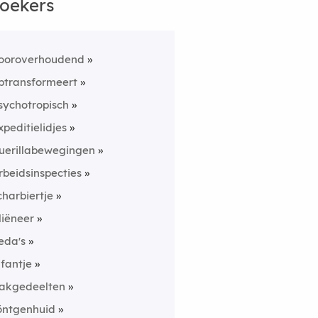
oekers
ooroverhoudend
ptransformeert
sychotropisch
xpeditielidjes
uerillabewegingen
rbeidsinspecties
charbiertje
liëneer
eda's
nfantje
akgedeelten
öntgenhuid