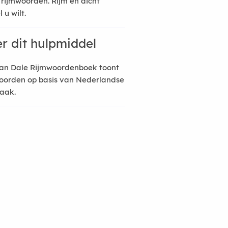
 rijmwoorden. Rijm en dicht
 u wilt.
r dit hulpmiddel
an Dale Rijmwoordenboek toont
oorden op basis van Nederlandse
raak.