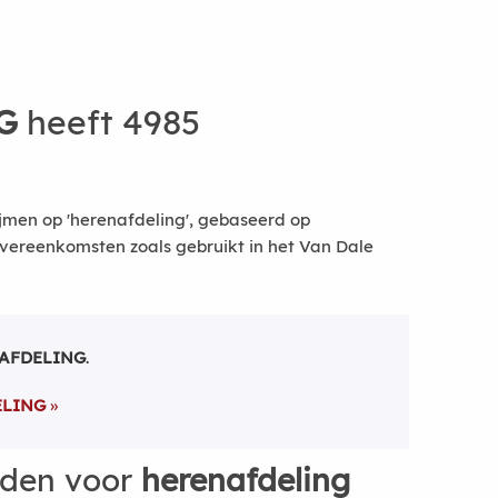
G
heeft 4985
jmen op 'herenafdeling', gebaseerd op
vereenkomsten zoals gebruikt in het Van Dale
AFDELING
.
ELING
rden voor
herenafdeling