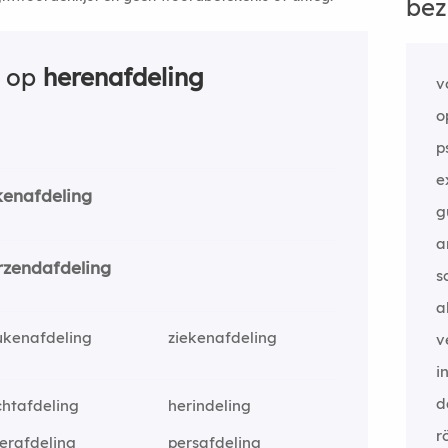
bez
n op
herenafdeling
v
o
p
e
kenafdeling
g
a
rzendafdeling
s
a
ukenafdeling
ziekenafdeling
v
i
d
htafdeling
herindeling
r
erafdeling
persafdeling