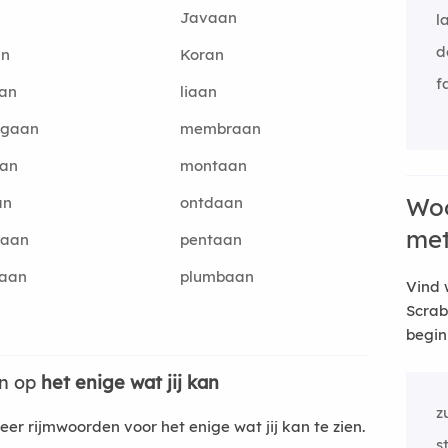
Javaan
l
d
an
Koran
f
aan
liaan
gaan
membraan
aan
montaan
Woo
an
ontdaan
me
aan
pentaan
baan
plumbaan
Vind 
Scrab
begin
en op
het enige wat jij kan
z
r rijmwoorden voor het enige wat jij kan te zien.
s