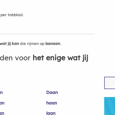
per tabblad.
wat jij kan
die rijmen op
banaan
.
rden voor
het enige wat jij
n
Daan
an
haan
an
laan