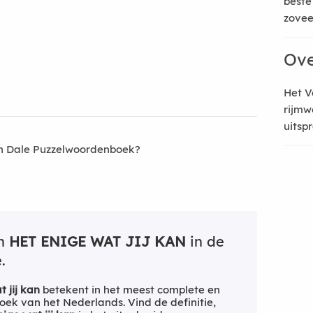
beste
zoveel
Ove
Het V
rijmw
uitsp
an Dale Puzzelwoordenboek?
an
HET ENIGE WAT JIJ KAN
in de
.
t jij kan
betekent in het meest complete en
ek van het Nederlands. Vind de definitie,