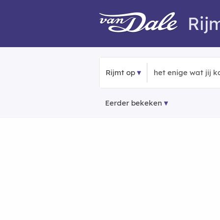
Rij
Rijmt op
Eerder bekeken