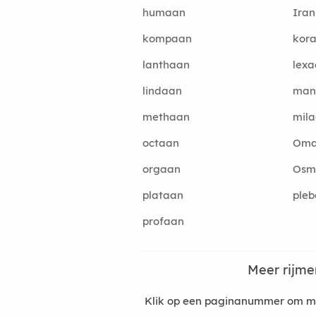
humaan
Iran
kompaan
kor
lanthaan
lex
lindaan
man
methaan
mil
octaan
Om
orgaan
Osm
plataan
ple
profaan
Meer rijm
Klik op een paginanummer om mee