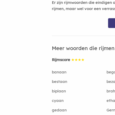
Er zijn rijmwoorden die eindigen 
rijmen, maar wel voor een verras
Meer woorden die rijme
Rijmscore
★★★★
banaan
beg
bestaan
bez
biplaan
bra
cyaan
eth
gedaan
Ger