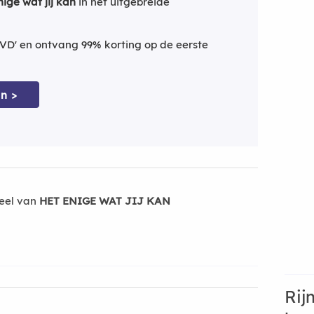
nige wat jij kan
in het uitgebreide
VD' en ontvang 99% korting op de eerste
n >
eel van
HET ENIGE WAT JIJ KAN
Rij