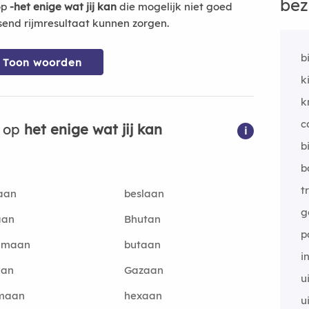
bez
op
-het enige wat jij kan
die mogelijk niet goed
send rijmresultaat kunnen zorgen.
b
Toon woorden
k
k
c
n op
het enige wat jij kan
i
b
b
t
aan
beslaan
g
aan
Bhutan
p
hmaan
butaan
i
aan
Gazaan
u
maan
hexaan
u