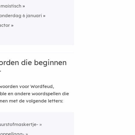
amaistisch
onderdag 6 januari
actor
rden die beginnen
t
woorden voor Wordfeud,
ble en andere woordspellen die
nen met de volgende letters:
uurstofmaskertje-
toppellaag-