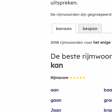
uitspreken.
De rijmwoorden zijn gegroepeerd 
banaan
bespan
2098 rijmwoorden voor
het enige 
De beste rijmwoo
kan
Rijmscore
★★★★★
aan
baa
gaan
gra
Jaan
kra