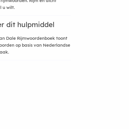
 rijmwoorden. Rijm en dicht
 u wilt.
r dit hulpmiddel
an Dale Rijmwoordenboek toont
oorden op basis van Nederlandse
raak.