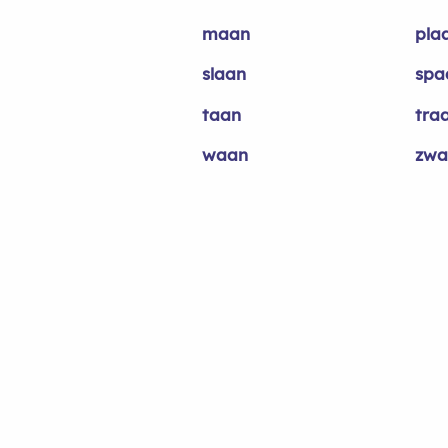
maan
pla
slaan
spa
taan
tra
waan
zwa