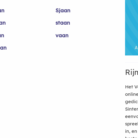
an
Sjaan
an
staan
an
vaan
an
Rij
Het V
onlin
gedic
Sinte
eenvo
spree
in, e