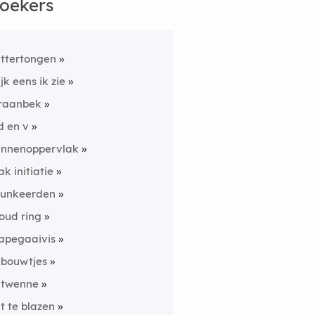
oekers
ittertongen
ijk eens ik zie
raanbek
d en v
innenoppervlak
ak initiatie
runkeerden
oud ring
apegaaivis
nbouwtjes
itwenne
it te blazen