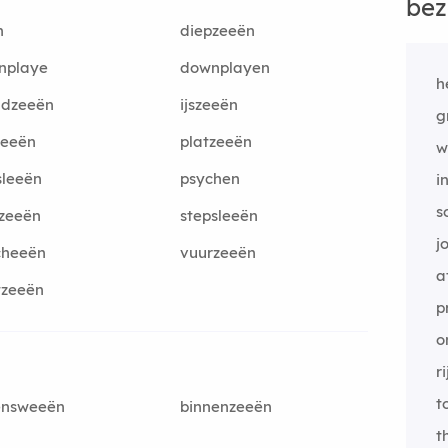
bez
n
diepzeeën
nplaye
downplayen
h
ndzeeën
ijszeeën
g
leeën
platzeeën
w
sleeën
psychen
i
s
zeeën
stepsleeën
j
cheeën
vuurzeeën
a
tzeeën
p
o
ri
t
ensweeën
binnenzeeën
t