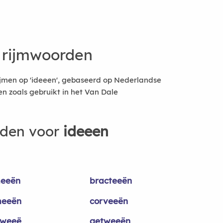
 rijmwoorden
ijmen op 'ideeen', gebaseerd op Nederlandse
 zoals gebruikt in het Van Dale
rden voor
ideeen
eeën
bracteeën
eeën
corveeën
weeë
getweeën