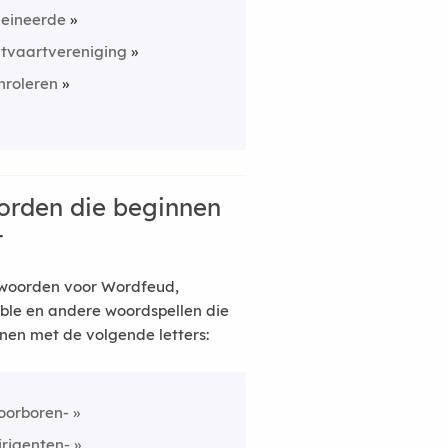
leineerde
itvaartvereniging
nroleren
rden die beginnen
t
woorden voor Wordfeud,
ble en andere woordspellen die
nen met de volgende letters:
oorboren-
irigenten-