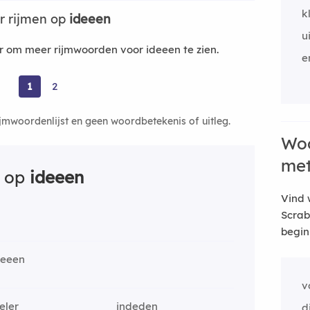
k
r rijmen op
ideeen
u
 om meer rijmwoorden voor ideeen te zien.
e
1
2
ijmwoordenlijst en geen woordbetekenis of uitleg.
Woo
me
n op
ideeen
Vind 
Scrab
begin
deeen
v
eler
indeden
d