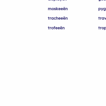
moskeeën
pyg
tracheeën
tra
trofeeën
tro