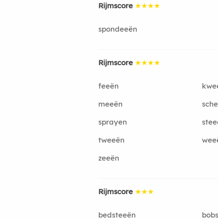
Rijmscore
★★★★
spondeeën
Rijmscore
★★★★
feeën
kwe
meeën
sch
sprayen
stee
tweeën
wee
zeeën
Rijmscore
★★★
bedsteeën
bobs