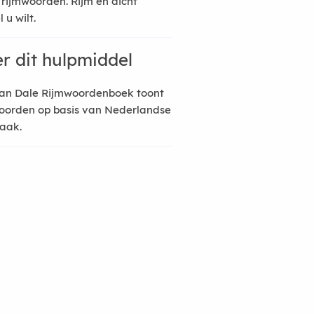
 rijmwoorden. Rijm en dicht
 u wilt.
r dit hulpmiddel
an Dale Rijmwoordenboek toont
oorden op basis van Nederlandse
raak.