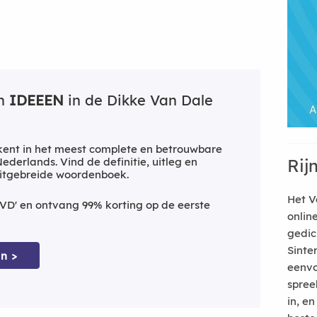
an
IDEEEN
in de Dikke Van Dale
ent in het meest complete en betrouwbare
derlands. Vind de definitie, uitleg en
Rij
uitgebreide woordenboek.
Het V
VD' en ontvang 99% korting op de eerste
onlin
gedic
Sinte
n >
eenvo
spree
in, e