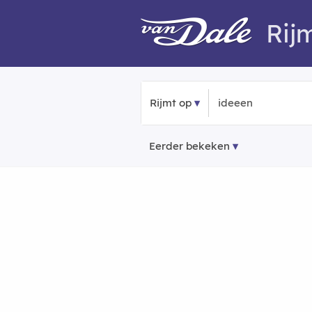
Rij
Rijmt op
Eerder bekeken