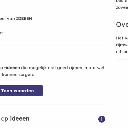
beste
zoveel
eel van
IDEEEN
Ove
e-
Het V
rijmw
uitsp
op
-ideeen
die mogelijk niet goed rijmen, maar wel
t kunnen zorgen.
Toon woorden
n op
ideeen
i