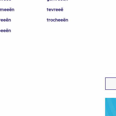
meeën
tevreeë
veeën
trocheeën
peeën