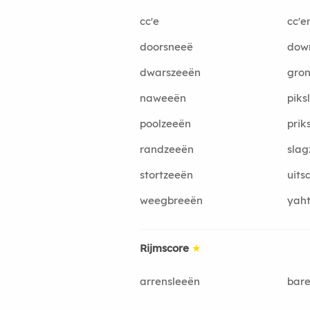
cc'e
cc'e
doorsneeë
dow
dwarszeeën
gro
naweeën
piks
poolzeeën
prik
randzeeën
slag
stortzeeën
uits
weegbreeën
yah
Rijmscore
★
arrensleeën
bar