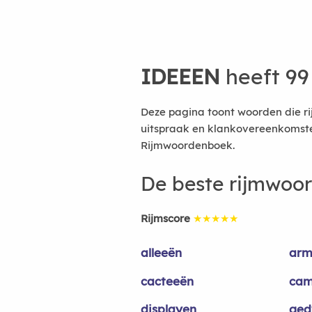
IDEEEN
heeft 99
Deze pagina toont woorden die r
uitspraak en klankovereenkomsten
Rijmwoordenboek.
De beste rijmwoo
Rijmscore
★★★★★
alleeën
arm
cacteeën
cam
displayen
ged