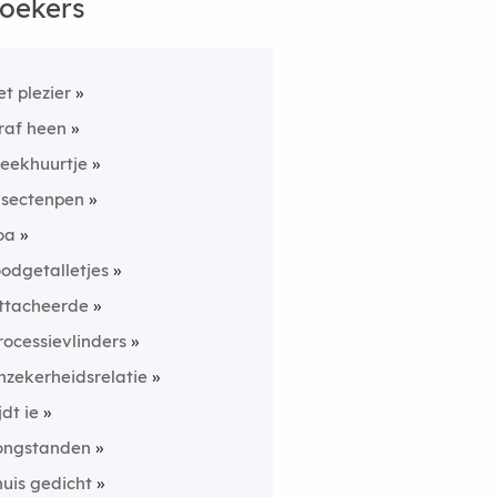
oekers
et plezier
raf heen
eekhuurtje
nsectenpen
oa
oodgetalletjes
ttacheerde
rocessievlinders
nzekerheidsrelatie
jdt ie
ongstanden
huis gedicht