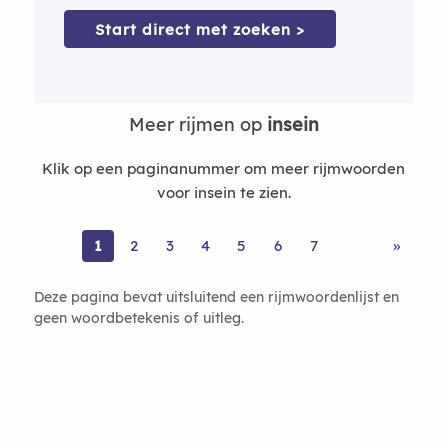
Start direct met zoeken >
Meer rijmen op
insein
Klik op een paginanummer om meer rijmwoorden
voor insein te zien.
1
2
3
4
5
6
7
»
Deze pagina bevat uitsluitend een rijmwoordenlijst en
geen woordbetekenis of uitleg.