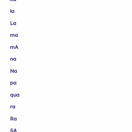
la
La
ma
mA
na
Na
pa
qua
ra
Ra
SA