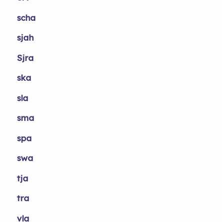
scha
sjah
Sjra
ska
sla
sma
spa
swa
tja
tra
vla