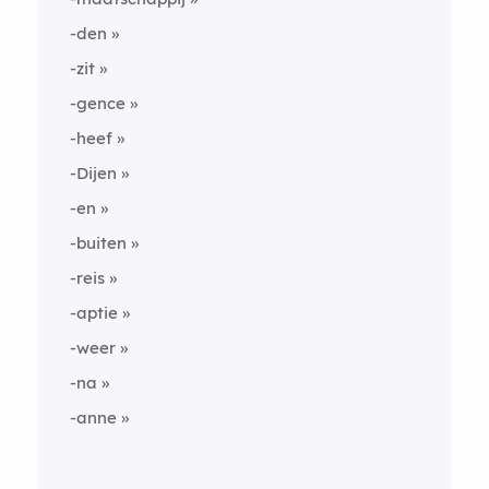
-den
-zit
-gence
-heef
-Dijen
-en
-buiten
-reis
-aptie
-weer
-na
-anne