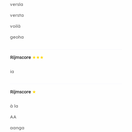
versla
versta
voilà
geoha
Rijmscore
★★★
ia
Rijmscore
★
à la
AA
aanga