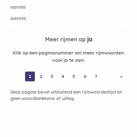
aansla
aansta
Meer rijmen op
ja
Klik op een paginanummer om meer rijmwoorden
voor ja te zien.
1
2
3
4
5
6
7
»
Deze pagina bevat uitsluitend een rijmwoordenlijst en
geen woordbetekenis of uitleg.