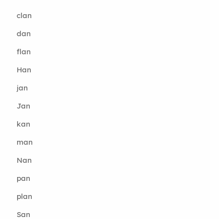
clan
dan
flan
Han
jan
Jan
kan
man
Nan
pan
plan
San