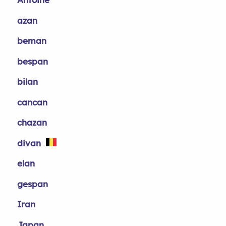
azan
beman
bespan
bilan
cancan
chazan
divan
elan
gespan
Iran
Japan