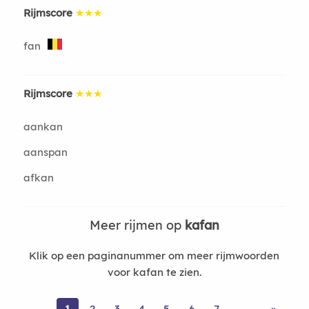
Rijmscore
★★★
fan
Rijmscore
★★★
aankan
aanspan
afkan
Meer rijmen op
kafan
Klik op een paginanummer om meer rijmwoorden
voor kafan te zien.
1
2
3
4
5
6
7
»