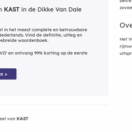
beste
zoveel
an
KAST
in de Dikke Van Dale
Ove
t in het meest complete en betrouwbare
derlands. Vind de definitie, uitleg en
Het V
tgebreide woordenboek.
rijmw
VD' en ontvang 99% korting op de eerste
uitsp
n >
eel van
KAST