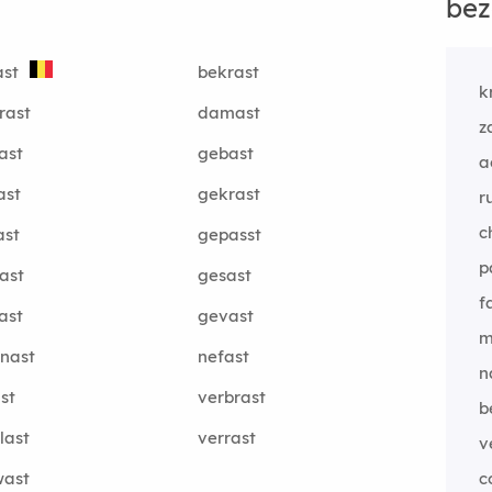
bez
ast
bekrast
k
rast
damast
z
ast
gebast
a
ast
gekrast
r
c
ast
gepasst
p
ast
gesast
f
ast
gevast
m
nast
nefast
n
st
verbrast
b
last
verrast
v
wast
c