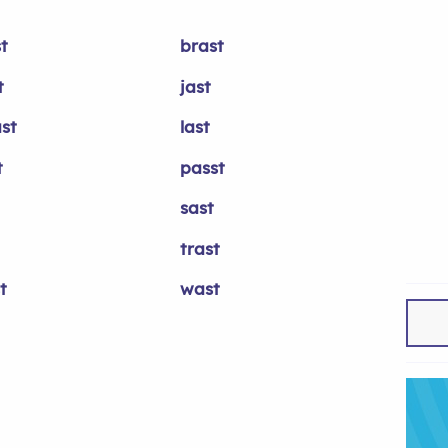
t
brast
t
jast
st
last
t
passt
sast
trast
t
wast