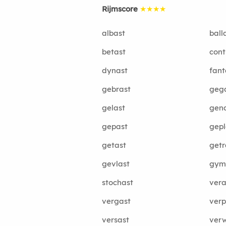
Rijmscore
★★★★
albast
ball
betast
cont
dynast
fant
gebrast
geg
gelast
gen
gepast
gepl
getast
getr
gevlast
gym
stochast
vera
vergast
verp
versast
ver