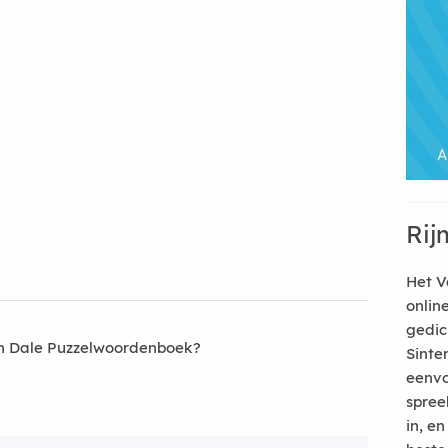
Rij
Het V
onlin
gedic
an Dale Puzzelwoordenboek?
Sinte
eenvo
spree
in, e