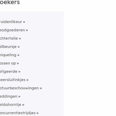
oekers
ruidenlikeur
aadgoederen
chtertalie
uilbeursje
hiqueling
assen op
atigeerde
eersluitinkjes
atuurbeschouwingen
eddingen
eldahorntje
oncurrentiestrijdjes