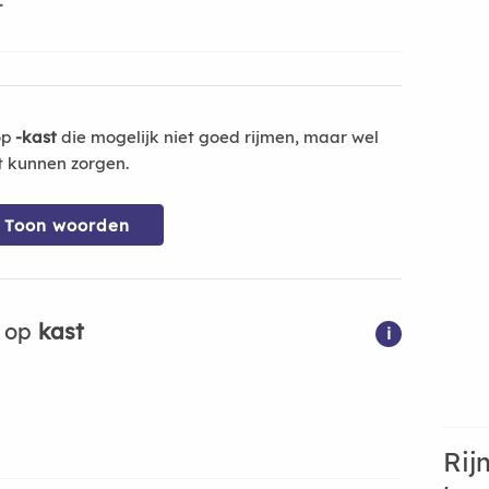
-
op
-kast
die mogelijk niet goed rijmen, maar wel
t kunnen zorgen.
Toon woorden
n op
kast
i
Rij