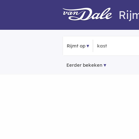
Rij
Rijmt op
Eerder bekeken