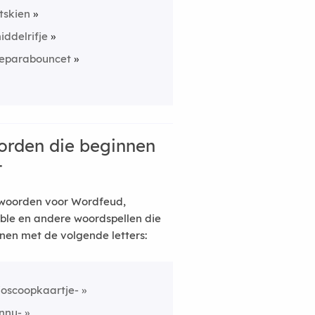
itskien
iddelrifje
eparabouncet
rden die beginnen
t
woorden voor Wordfeud,
ble en andere woordspellen die
nen met de volgende letters:
ioscoopkaartje-
nnu-