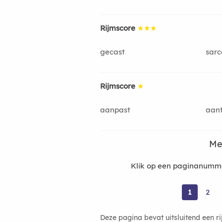
Rijmscore
★★★
gecast
sarc
Rijmscore
★
aanpast
aan
Me
Klik op een paginanumme
1
2
Deze pagina bevat uitsluitend een r