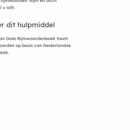
 rijmwoorden. Rijm en dicht
 u wilt.
r dit hulpmiddel
an Dale Rijmwoordenboek toont
oorden op basis van Nederlandse
raak.