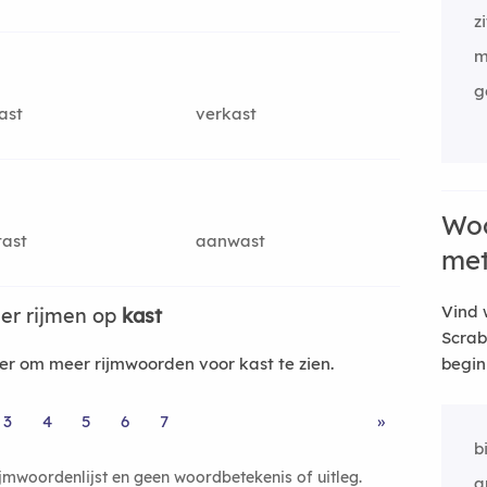
z
m
g
ast
verkast
Woo
tast
aanwast
me
Vind 
er rijmen op
kast
Scrab
r om meer rijmwoorden voor kast te zien.
begin
3
4
5
6
7
»
b
ijmwoordenlijst en geen woordbetekenis of uitleg.
a