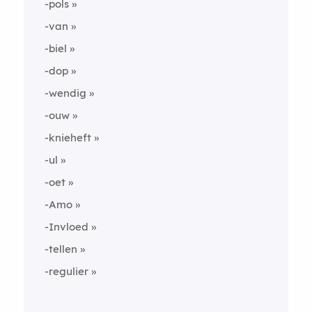
-pols
-van
-biel
-dop
-wendig
-ouw
-knieheft
-ul
-oet
-Amo
-Invloed
-tellen
-regulier