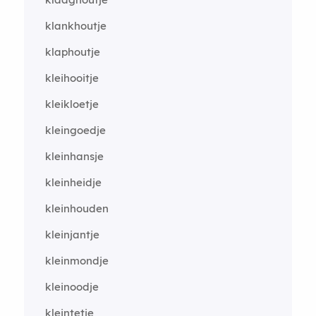
klankhoutje
klaphoutje
kleihooitje
kleikloetje
kleingoedje
kleinhansje
kleinheidje
kleinhouden
kleinjantje
kleinmondje
kleinoodje
kleintetje