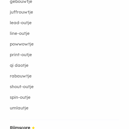
gebouwtje
juffrouwtje
lead-outje
line-outje
powwowtje
print-outje
qi daotje
rabauwtje
shout-outje
spin-outje
umlautje
Rijmscore
★