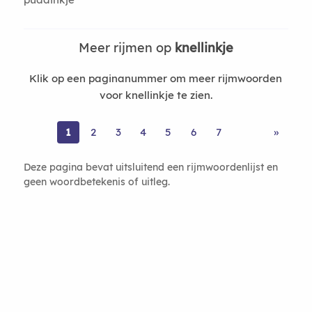
Meer rijmen op
knellinkje
Klik op een paginanummer om meer rijmwoorden
voor knellinkje te zien.
1
2
3
4
5
6
7
»
Deze pagina bevat uitsluitend een rijmwoordenlijst en
geen woordbetekenis of uitleg.