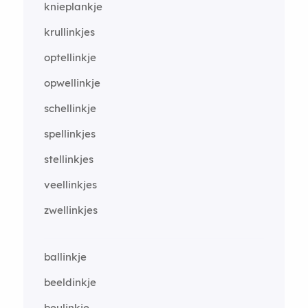
knieplankje
krullinkjes
optellinkje
opwellinkje
schellinkje
spellinkjes
stellinkjes
veellinkjes
zwellinkjes
ballinkje
beeldinkje
beulinkje