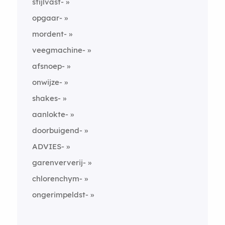
stijlvast-
opgaar-
mordent-
veegmachine-
afsnoep-
onwijze-
shakes-
aanlokte-
doorbuigend-
ADVIES-
garenververij-
chlorenchym-
ongerimpeldst-