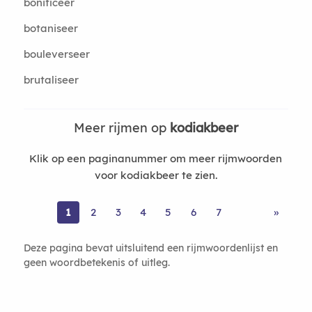
bonificeer
botaniseer
bouleverseer
brutaliseer
Meer rijmen op
kodiakbeer
Klik op een paginanummer om meer rijmwoorden
voor kodiakbeer te zien.
1
2
3
4
5
6
7
»
Deze pagina bevat uitsluitend een rijmwoordenlijst en
geen woordbetekenis of uitleg.