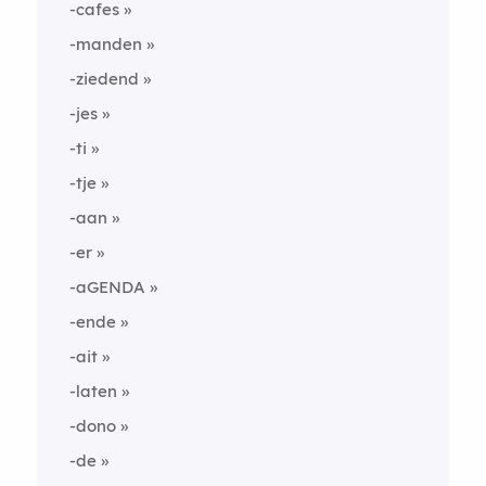
-cafes
-manden
-ziedend
-jes
-ti
-tje
-aan
-er
-aGENDA
-ende
-ait
-laten
-dono
-de