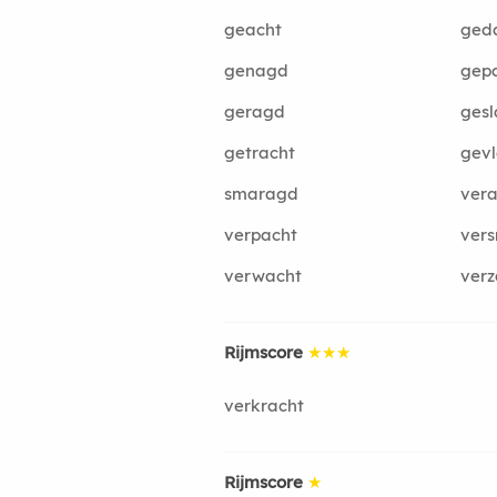
geacht
ged
genagd
gep
geragd
gesl
getracht
gev
smaragd
vera
verpacht
ver
verwacht
verz
Rijmscore
★★★
verkracht
Rijmscore
★