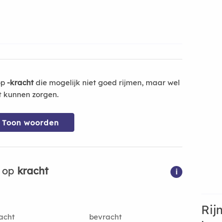
op
-kracht
die mogelijk niet goed rijmen, maar wel
t kunnen zorgen.
Toon woorden
n op
kracht
i
Rij
acht
bevracht