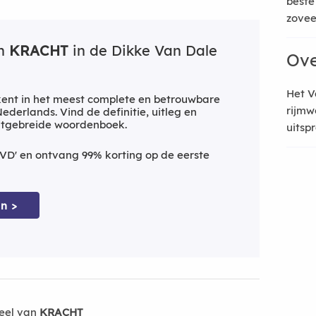
beste
zoveel
an
KRACHT
in de Dikke Van Dale
Ove
Het V
ent in het meest complete en betrouwbare
rijmw
derlands. Vind de definitie, uitleg en
uitgebreide woordenboek.
uitsp
VD' en ontvang 99% korting op de eerste
n >
eel van
KRACHT