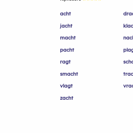
acht
dra
jacht
kla
macht
nac
pacht
pla
ragt
sch
smacht
tra
vlagt
vra
zacht