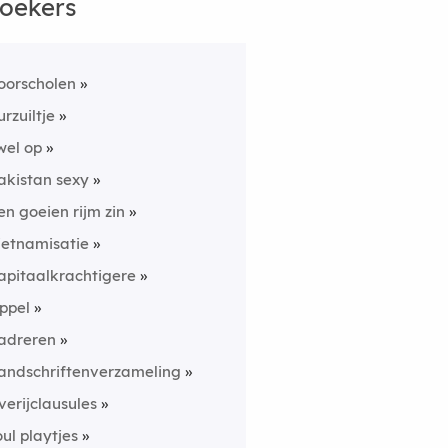
oekers
oorscholen
urzuiltje
wel op
akistan sexy
en goeien rijm zin
ietnamisatie
apitaalkrachtigere
ppel
adreren
andschriftenverzameling
verijclausules
oul playtjes