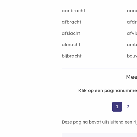
aanbracht
aan
afbracht
afdr
afslacht
afvl
almacht
amb
bijbracht
bou
Mee
Klik op een paginanummer
1
2
Deze pagina bevat uitsluitend een r