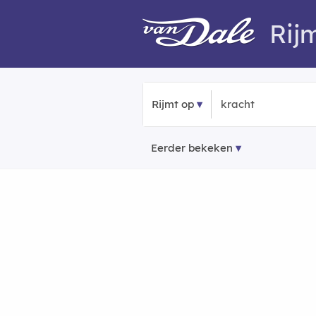
Rij
Rijmt op
Eerder bekeken