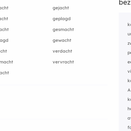
bez
acht
gejacht
acht
geplagd
k
acht
gesmacht
u
lagd
gewacht
z
cht
verdacht
p
smacht
vervracht
e
v
acht
k
A
k
h
a
f