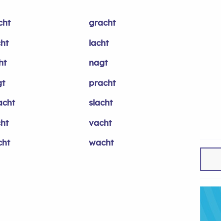
cht
gracht
cht
lacht
ht
nagt
gt
pracht
acht
slacht
cht
vacht
cht
wacht