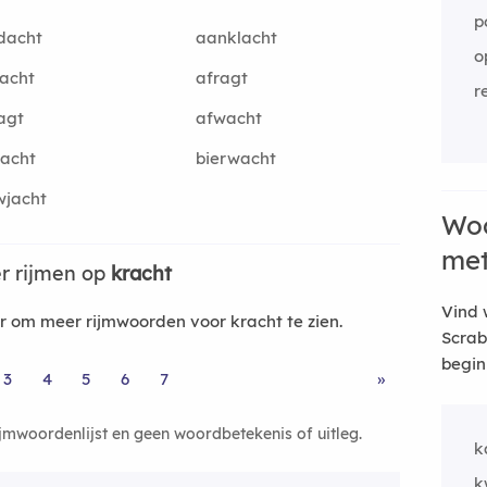
p
dacht
aanklacht
o
acht
afragt
r
agt
afwacht
acht
bierwacht
wjacht
Woo
me
r rijmen op
kracht
Vind 
 om meer rijmwoorden voor kracht te zien.
Scrab
begin
3
4
5
6
7
»
ijmwoordenlijst en geen woordbetekenis of uitleg.
k
k