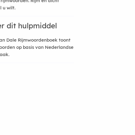
 rijmwoorden. Rijm en dicht
 u wilt.
r dit hulpmiddel
an Dale Rijmwoordenboek toont
oorden op basis van Nederlandse
raak.