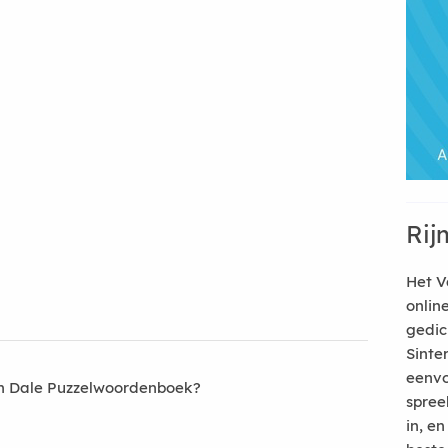
Rij
Het V
onlin
gedic
Sinte
eenvo
an Dale Puzzelwoordenboek?
spree
in, e