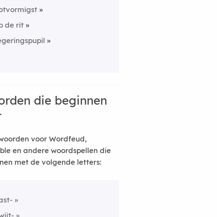
otvormigst
p de rit
egeringspupil
rden die beginnen
t
woorden voor Wordfeud,
ble en andere woordspellen die
nen met de volgende letters:
ast-
wijt-