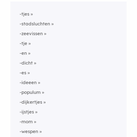
-tjes
-stadsluchten
-zeevissen
-tje
-en
-dicht
-es
-ideeen
-populum
-dijkertjes
-ijstjes
-mom
-wespen