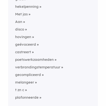
hekelpenning
Met jas
Aan
disco
hovingen
geëvoceerd
castreert
poetswerkzaamheden
verbrandingstemperatuur
gecompliceerd
melangeer
t zn c
plafonneerde