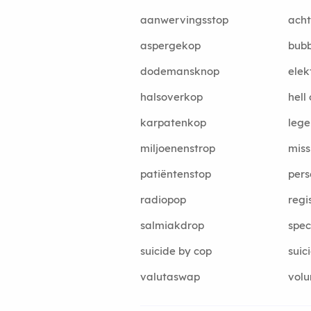
aanwervingsstop
acht
aspergekop
bub
dodemansknop
elek
halsoverkop
hell 
karpatenkop
lege
miljoenenstrop
miss
patiëntenstop
pers
radiopop
regi
salmiakdrop
spe
suicide by cop
suic
valutaswap
vol