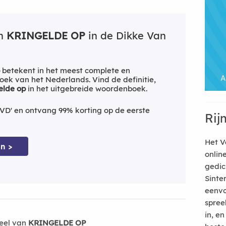
an
KRINGELDE OP
in de Dikke Van
betekent in het meest complete en
ek van het Nederlands. Vind de definitie,
elde op
in het uitgebreide woordenboek.
VD' en ontvang 99% korting op de eerste
Rij
Het V
n >
onlin
gedic
Sinte
eenvo
spree
in, e
eel van
KRINGELDE OP