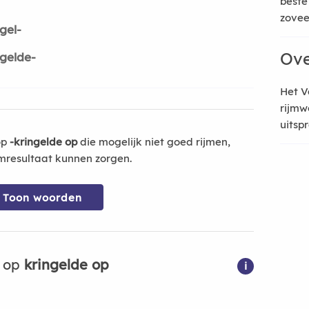
beste
zoveel
gel-
Ove
ngelde-
Het V
rijmw
uitsp
op
-kringelde op
die mogelijk niet goed rijmen,
mresultaat kunnen zorgen.
Toon woorden
n op
kringelde op
i