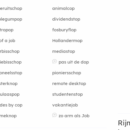
eruitschop
animalcop
blegumpop
dividendstop
tropop
fosburyflop
of a job
Hollandermop
rbisschop
mediastop
iebisschop
pas uit de dop
oneelsstop
pioniersschop
sterknop
remote desktop
culaaspop
studentenstop
ides by cop
vakantiejob
umeknop
zo arm als Job
Rij