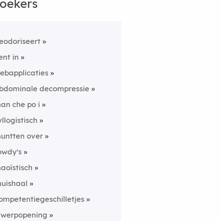
oekers
eodoriseert
ent in
ebapplicaties
bdominale decompressie
an che po i
yllogistisch
untten over
owdy's
aoïstisch
huishaal
ompetentiegeschilletjes
nwerpopening