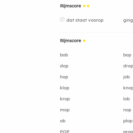
Rijmscore
★★
dat staat voorop
ging
Rijmscore
★
bob
bop
dop
dro
hop
job
klop
kno
krop
lob
mop
nop
ob
plop
POP
prop