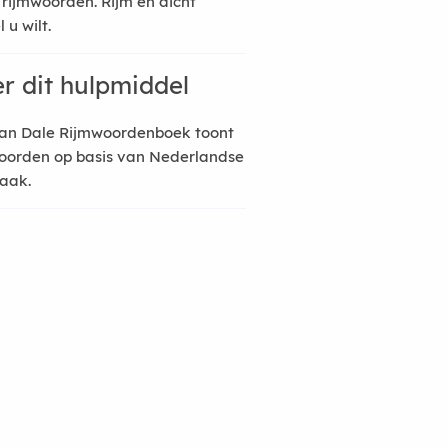
 rijmwoorden. Rijm en dicht
 u wilt.
r dit hulpmiddel
an Dale Rijmwoordenboek toont
oorden op basis van Nederlandse
raak.