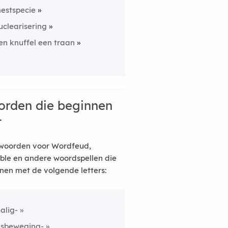
estspecie
uclearisering
en knuffel een traan
rden die beginnen
t
woorden voor Wordfeud,
ble en andere woordspellen die
nen met de volgende letters:
alig-
usbeweging-