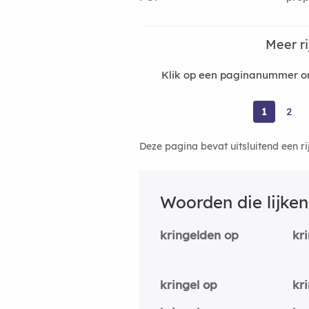
Meer r
Klik op een paginanummer om
1
2
Deze pagina bevat uitsluitend een r
Woorden die lijke
kringelden op
kr
kringel op
kr