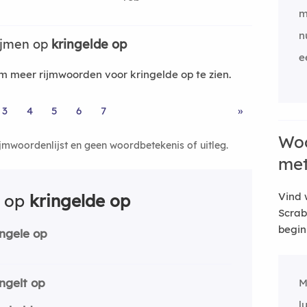
m
n
ijmen op
kringelde op
e
 meer rijmwoorden voor kringelde op te zien.
3
4
5
6
7
»
Woo
ijmwoordenlijst en geen woordbetekenis of uitleg.
me
Vind 
n op
kringelde op
Scrab
begin
ingele op
ingelt op
M
l