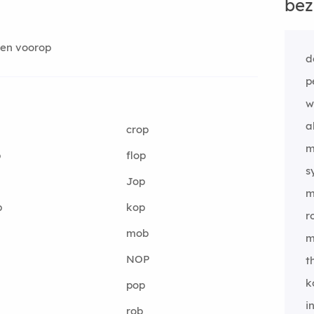
bez
en voorop
d
p
w
a
crop
m
p
flop
s
Jop
m
p
kop
r
mob
m
NOP
t
k
pop
i
rob