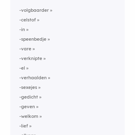
-volgbaarder
-celstof
-in
-speenbedje
-vare
-verknipte
-el
-verhaalden
-sexejes
-gedicht
-geven
-welkom
-lief