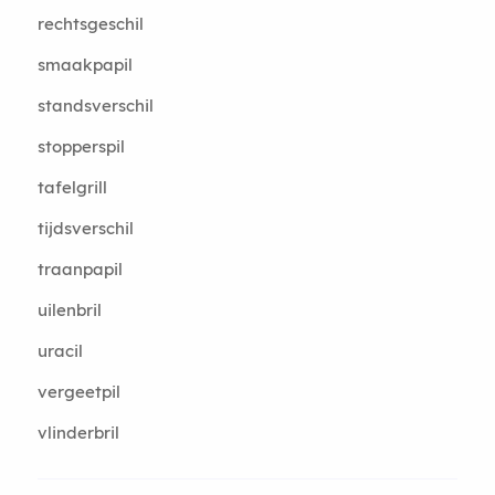
rechtsgeschil
smaakpapil
standsverschil
stopperspil
tafelgrill
tijdsverschil
traanpapil
uilenbril
uracil
vergeetpil
vlinderbril