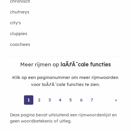
chronisch
chutneys
city's
cluppies
coachees
Meer rijmen op
laÃƒÂ¯cale functies
Klik op een paginanummer om meer rijmwoorden
voor laÃƒÂ¯cale functies te zien.
1
2
3
4
5
6
7
»
Deze pagina bevat uitsluitend een rijmwoordenlijst en
geen woordbetekenis of uitleg.