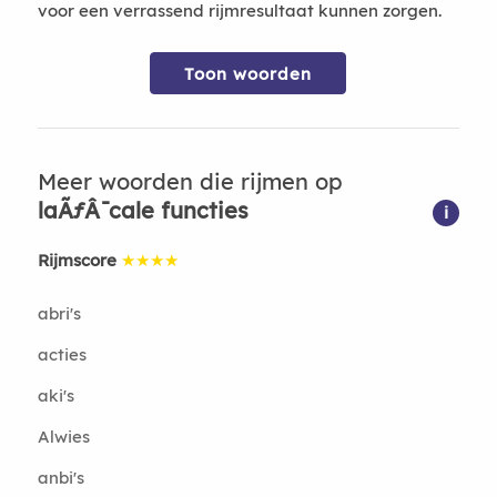
voor een verrassend rijmresultaat kunnen zorgen.
Toon woorden
Meer woorden die rijmen op
laÃƒÂ¯cale functies
i
Rijmscore
★★★★
abri's
acties
aki's
Alwies
anbi's