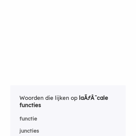
Woorden die lijken op
laÃƒÂ¯cale
functies
functie
juncties