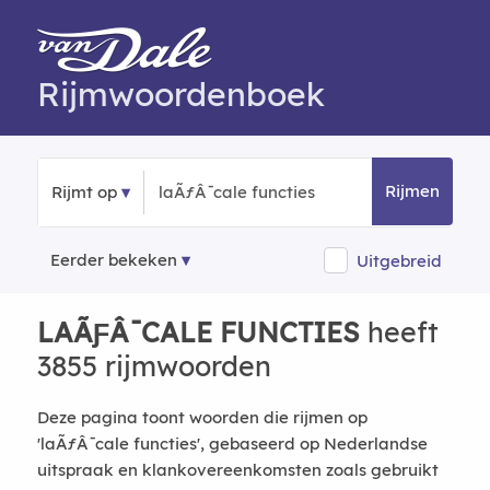
Rijmwoordenboek
Rijmen
Rijmt op
Eerder bekeken
Uitgebreid
LAÃƑÂ¯CALE FUNCTIES
heeft
3855 rijmwoorden
Deze pagina toont woorden die rijmen op
'laÃƒÂ¯cale functies', gebaseerd op Nederlandse
uitspraak en klankovereenkomsten zoals gebruikt