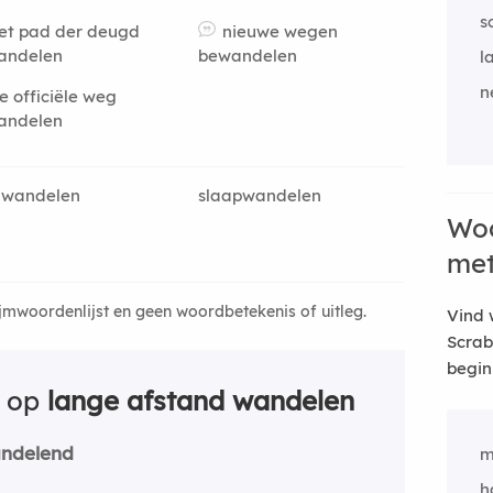
s
et pad der deugd
nieuwe wegen
andelen
bewandelen
la
n
e officiële weg
andelen
dwandelen
slaapwandelen
Woo
me
ijmwoordenlijst en geen woordbetekenis of uitleg.
Vind 
Scrab
begin
n op
lange afstand wandelen
ndelend
m
h