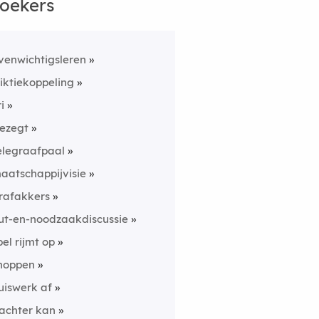
oekers
venwichtigsleren
riktiekoppeling
ri
ezegt
elegraafpaal
aatschappijvisie
rafakkers
ut-en-noodzaakdiscussie
pel rijmt op
hoppen
uiswerk af
achter kan