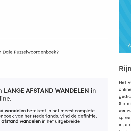
an Dale Puzzelwoordenboek?
Rij
Het V
onlin
an
LANGE AFSTAND WANDELEN
in
gedic
ine.
Sinte
eenvo
nd wandelen
betekent in het meest complete
boek van het Nederlands. Vind de definitie,
spree
 afstand wandelen
in het uitgebreide
in, e