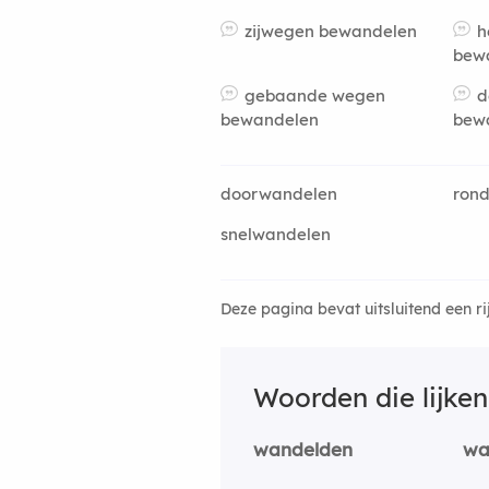
zijwegen bewandelen
h
bew
gebaande wegen
d
bewandelen
bew
doorwandelen
ron
snelwandelen
Deze pagina bevat uitsluitend een r
Woorden die lijke
wandelden
wa