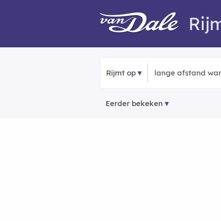
Rij
Rijmt op
Eerder bekeken