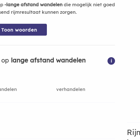
op
-lange afstand wandelen
die mogelijk niet goed
send rijmresultaat kunnen zorgen.
Toon woorden
n op
lange afstand wandelen
i
andelen
verhandelen
Rij