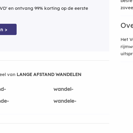
beste
zoveel
VD' en ontvang 99% korting op de eerste
Ove
n >
Het V
rijmw
uitsp
eel van
LANGE AFSTAND WANDELEN
d-
wandel-
de-
wandele-