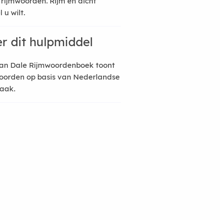
 rijmwoorden. Rijm en dicht
 u wilt.
r dit hulpmiddel
an Dale Rijmwoordenboek toont
oorden op basis van Nederlandse
raak.