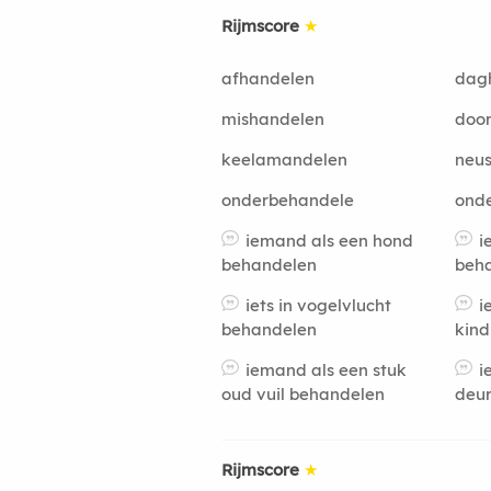
Rijmscore
★
afhandelen
dag
mishandelen
doo
keelamandelen
neu
onderbehandele
ond
iemand als een hond
i
behandelen
beh
iets in vogelvlucht
i
behandelen
kind
iemand als een stuk
i
oud vuil behandelen
deu
Rijmscore
★