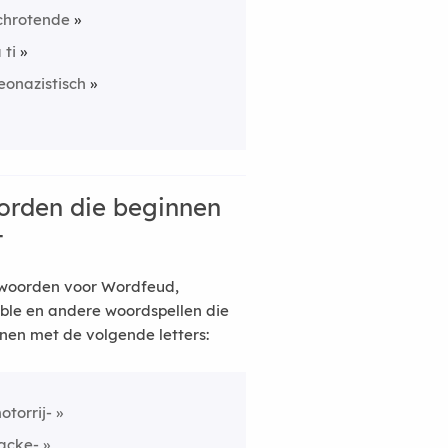
chrotende
 ti
eonazistisch
rden die beginnen
t
woorden voor Wordfeud,
ble en andere woordspellen die
nen met de volgende letters:
otorrij-
acke-