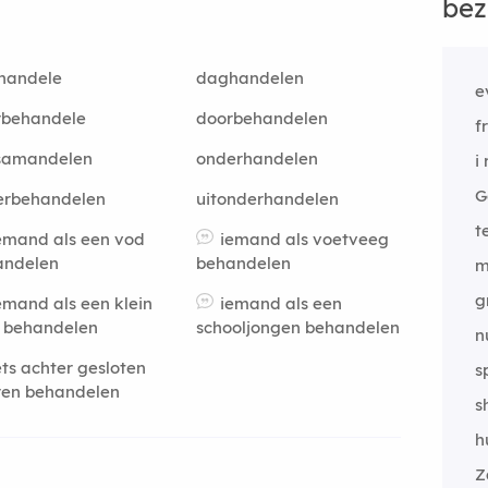
bez
handele
daghandelen
e
rbehandele
doorbehandelen
f
samandelen
onderhandelen
i 
G
erbehandelen
uitonderhandelen
t
emand als een vod
iemand als voetveeg
andelen
behandelen
m
g
emand als een klein
iemand als een
 behandelen
schooljongen behandelen
n
ets achter gesloten
s
ren behandelen
s
h
Z