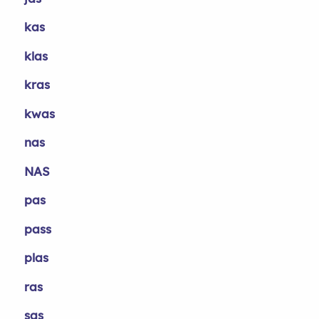
kas
klas
kras
kwas
nas
NAS
pas
pass
plas
ras
sas