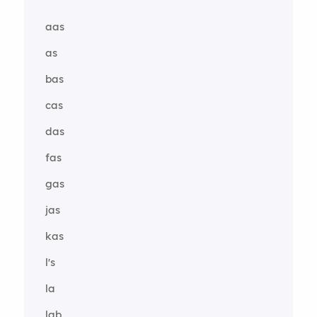
aas
as
bas
cas
das
fas
gas
jas
kas
l's
la
lab