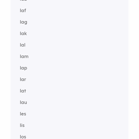
laf
lag
lak
lal
lam
lap
lar
lat
lau
les
lis
los