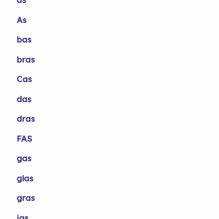
As
bas
bras
Cas
das
dras
FAS
gas
glas
gras
jas