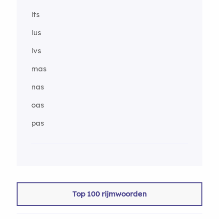
lts
lus
lvs
mas
nas
oas
pas
Top 100 rijmwoorden