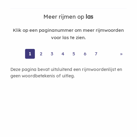
Meer rijmen op
las
Klik op een paginanummer om meer rijmwoorden
voor las te zien.
1
2
3
4
5
6
7
»
Deze pagina bevat uitsluitend een rijmwoordenlijst en
geen woordbetekenis of uitleg.