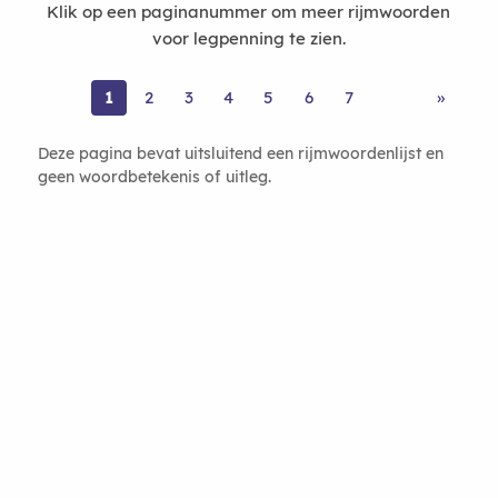
Klik op een paginanummer om meer rijmwoorden
voor legpenning te zien.
1
2
3
4
5
6
7
»
Deze pagina bevat uitsluitend een rijmwoordenlijst en
geen woordbetekenis of uitleg.