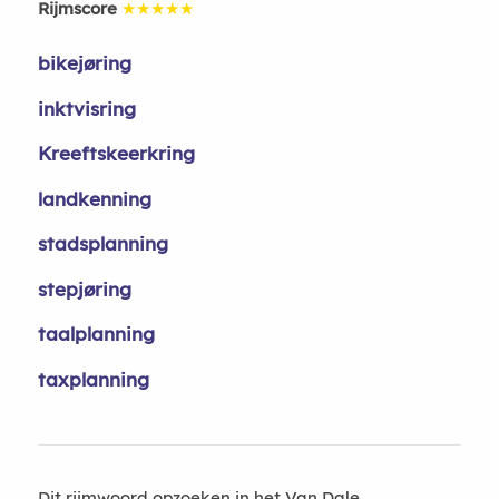
Rijmscore
★★★★★
bikejøring
inktvisring
Kreeftskeerkring
landkenning
stadsplanning
stepjøring
taalplanning
taxplanning
Dit rijmwoord opzoeken in het Van Dale