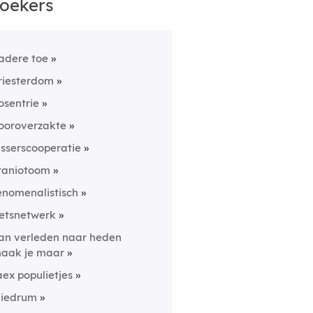
oekers
adere toe
riesterdom
osentrie
ooroverzakte
isserscooperatie
raniotoom
enomenalistisch
ietsnetwerk
an verleden naar heden
aak je maar
aex populietjes
liedrum