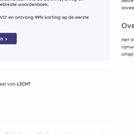
beste
gebreide woordenboek.
zoveel
VD' en ontvang 99% korting op de eerste
Ove
n >
Het V
rijmw
uitsp
eel van
LICHT