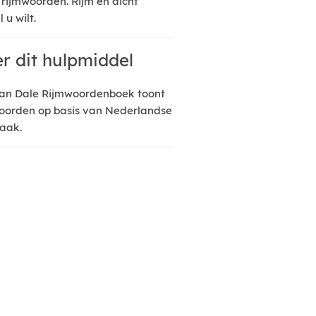
 rijmwoorden. Rijm en dicht
 u wilt.
r dit hulpmiddel
an Dale Rijmwoordenboek toont
oorden op basis van Nederlandse
raak.