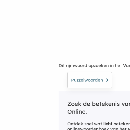
Dit rijmwoord opzoeken in het V
›
Puzzelwoorden
Zoek de betekenis v
Online.
Ontdek snel wat
licht
beteken
onlinewoordenboek van het Ne