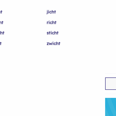
ht
jicht
ht
richt
cht
sticht
t
zwicht