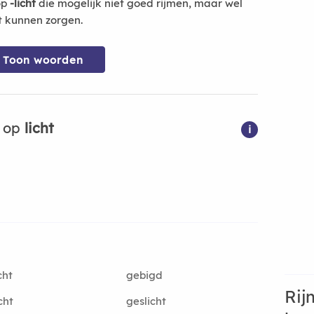
op
-licht
die mogelijk niet goed rijmen, maar wel
t kunnen zorgen.
Toon woorden
n op
licht
i
cht
gebigd
Rij
cht
geslicht