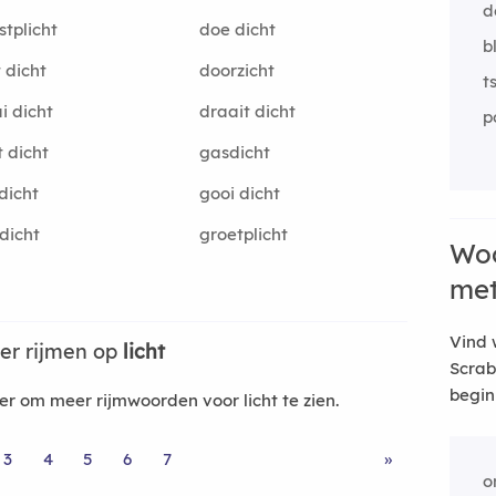
d
stplicht
doe dicht
b
 dicht
doorzicht
t
i dicht
draait dicht
p
 dicht
gasdicht
dicht
gooi dicht
dicht
groetplicht
Woo
me
Vind 
er rijmen op
licht
Scrab
begin
 om meer rijmwoorden voor licht te zien.
3
4
5
6
7
»
o