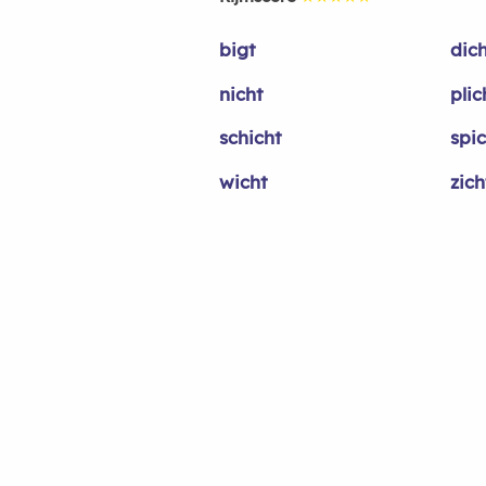
bigt
dic
nicht
plic
schicht
spi
wicht
zich