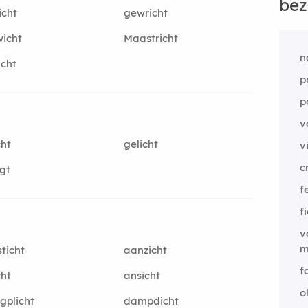
bez
icht
gewricht
icht
Maastricht
n
icht
p
p
v
cht
gelicht
v
c
igt
f
f
v
m
ticht
aanzicht
f
cht
ansicht
o
gplicht
dampdicht