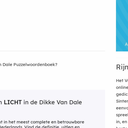
an Dale Puzzelwoordenboek?
Rij
Het V
onlin
gedic
Sinte
an
LICHT
in de Dikke Van Dale
eenvo
spree
in, e
t in het meest complete en betrouwbare
derlands. Vind de definitie, uitleg en