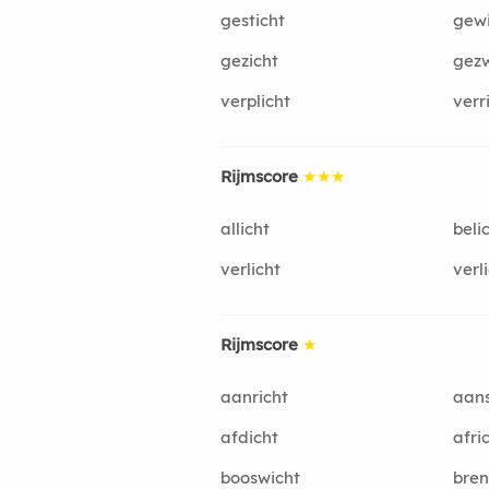
gesticht
gew
gezicht
gezw
verplicht
verr
Rijmscore
★★★
allicht
beli
verlicht
verl
Rijmscore
★
aanricht
aans
afdicht
afri
booswicht
bren