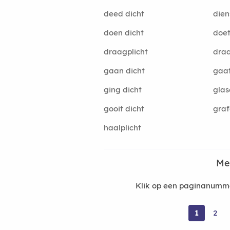
deed dicht
dien
doen dicht
doet
draagplicht
draa
gaan dicht
gaat
ging dicht
glas
gooit dicht
graf
haalplicht
Me
Klik op een paginanummer
1
2