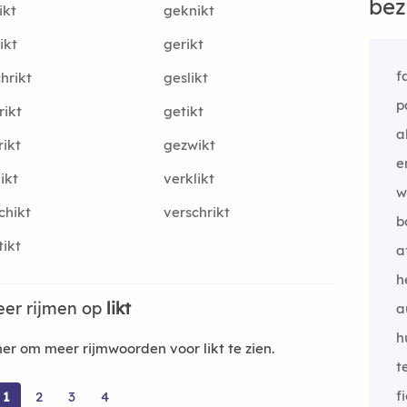
bez
ikt
geknikt
ikt
gerikt
f
hrikt
geslikt
p
rikt
getikt
a
ikt
gezwikt
e
ikt
verklikt
w
chikt
verschrikt
b
tikt
a
h
er rijmen op
likt
a
h
r om meer rijmwoorden voor likt te zien.
t
f
1
2
3
4