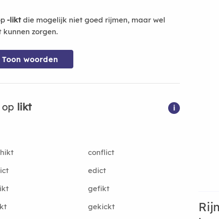
op
-likt
die mogelijk niet goed rijmen, maar wel
t kunnen zorgen.
Toon woorden
n op
likt
i
hikt
conflict
ict
edict
ikt
gefikt
Rij
kt
gekickt