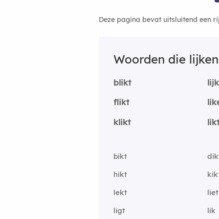
Deze pagina bevat uitsluitend een r
Woorden die lijke
blikt
lij
flikt
lik
klikt
lik
bikt
dik
hikt
kik
lekt
liet
ligt
lik