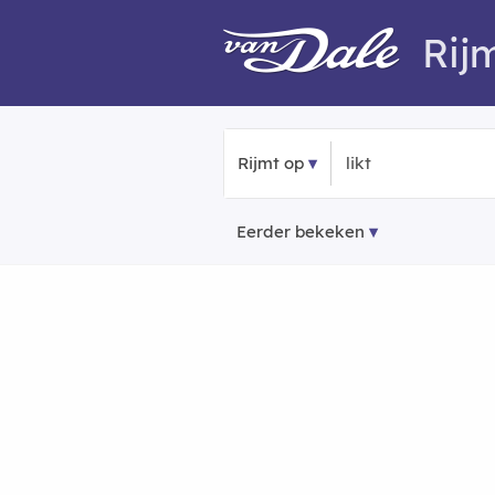
Rij
Rijmt op
Eerder bekeken