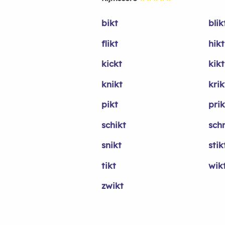
bikt
blik
flikt
hikt
kickt
kikt
knikt
krik
pikt
prik
schikt
schr
snikt
stik
tikt
wik
zwikt