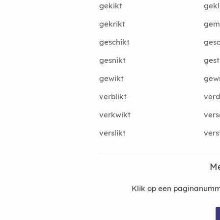
gekikt
gekl
gekrikt
gem
geschikt
gesc
gesnikt
gest
gewikt
gewr
verblikt
verd
verkwikt
vers
verslikt
vers
Me
Klik op een paginanumme