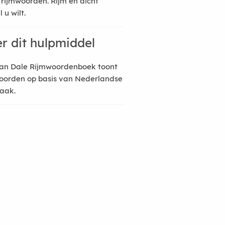
 rijmwoorden. Rijm en dicht
 u wilt.
r dit hulpmiddel
an Dale Rijmwoordenboek toont
oorden op basis van Nederlandse
raak.