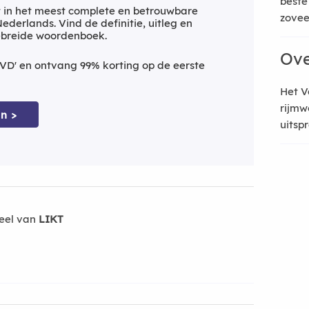
beste
 in het meest complete en betrouwbare
zoveel
derlands. Vind de definitie, uitleg en
ebreide woordenboek.
Ove
VD' en ontvang 99% korting op de eerste
Het V
rijmw
n >
uitsp
eel van
LIKT