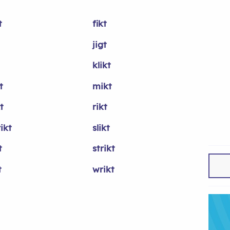
t
fikt
jigt
klikt
t
mikt
t
rikt
ikt
slikt
t
strikt
t
wrikt