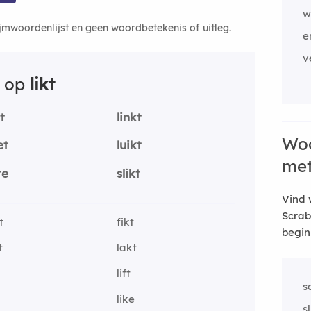
w
ijmwoordenlijst en geen woordbetekenis of uitleg.
e
v
n op
likt
kt
linkt
Woo
et
luikt
me
te
slikt
Vind 
Scrab
t
fikt
begin
t
lakt
lift
s
like
s