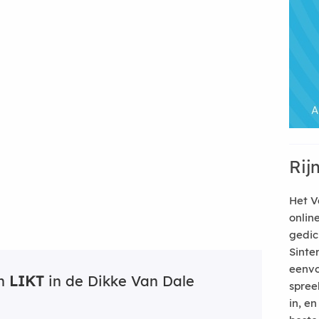
Rij
Het V
onlin
gedic
Sinte
eenvo
an
LIKT
in de Dikke Van Dale
spree
in, e