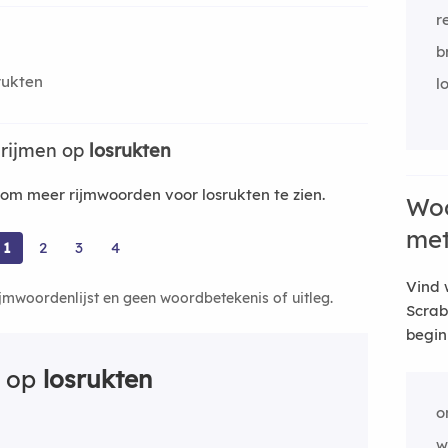
r
b
rukten
l
 rijmen op
losrukten
m meer rijmwoorden voor losrukten te zien.
Woo
me
1
2
3
4
Vind 
ijmwoordenlijst en geen woordbetekenis of uitleg.
Scrab
begin
n op
losrukten
o
w