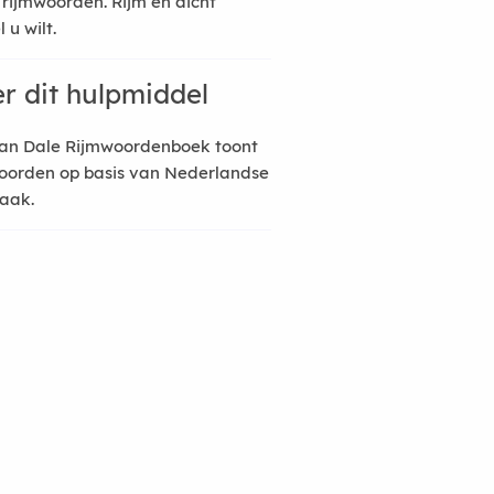
 rijmwoorden. Rijm en dicht
 u wilt.
r dit hulpmiddel
an Dale Rijmwoordenboek toont
oorden op basis van Nederlandse
raak.