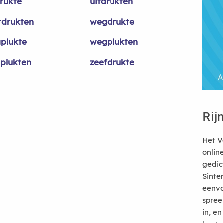
drukte
uitdrukten
tdrukten
wegdrukte
plukte
wegplukten
dplukten
zeefdrukte
Rij
Het V
onlin
gedic
Sinte
eenvo
spree
in, e