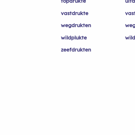
topdrukte
uit
vastdrukte
vas
wegdrukten
weg
wildplukte
wil
zeefdrukten