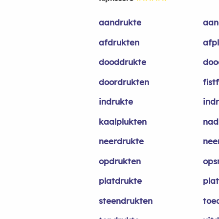
aandrukte
aan
afdrukten
afp
dooddrukte
doo
doordrukten
fist
indrukte
ind
kaalplukten
nad
neerdrukte
nee
opdrukten
ops
platdrukte
pla
steendrukten
toe