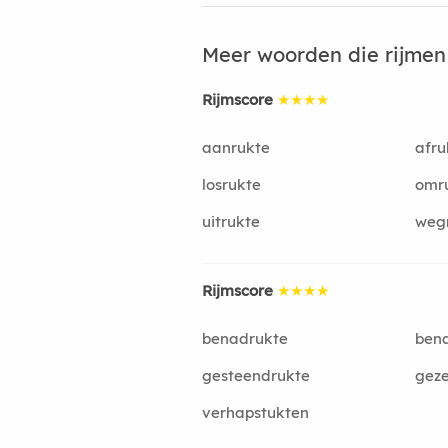
Meer woorden die rijme
Rijmscore
★★★★
aanrukte
afru
losrukte
omr
uitrukte
weg
Rijmscore
★★★★
benadrukte
ben
gesteendrukte
geze
verhapstukten