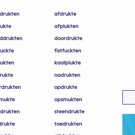
drukten
afdrukte
lukte
afplukten
ddrukten
doordrukte
fuckte
fistfuckten
rukten
kaalplukte
rukte
nadrukten
rdrukten
opdrukte
mukte
opsmukten
tdrukten
steendrukte
drukte
toedrukten