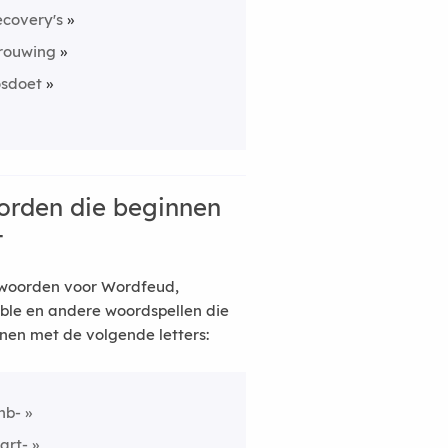
ecovery's
rouwing
osdoet
rden die beginnen
t
woorden voor Wordfeud,
ble en andere woordspellen die
nen met de volgende letters:
nb-
art-