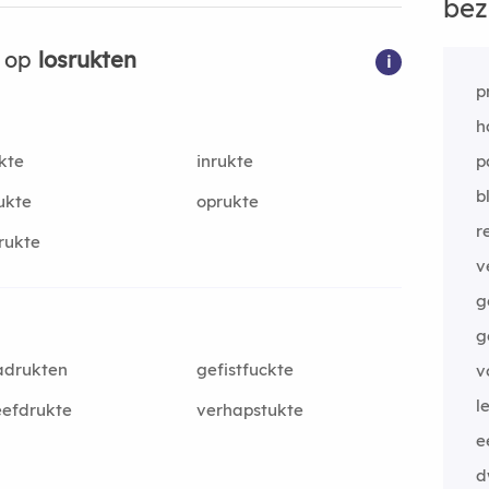
bez
n op
losrukten
i
p
h
kte
inrukte
p
b
ukte
oprukte
r
rukte
v
g
g
adrukten
gefistfuckte
v
le
efdrukte
verhapstukte
e
d