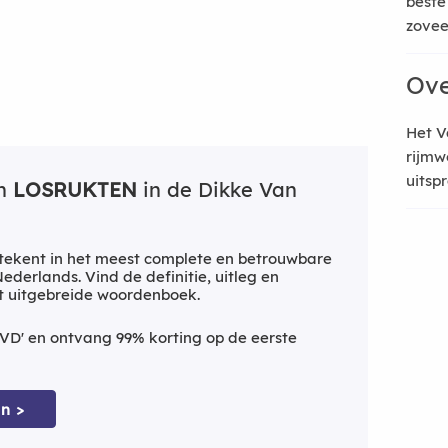
beste
zoveel
Ove
Het V
rijmw
uitsp
an
LOSRUKTEN
in de Dikke Van
ekent in het meest complete en betrouwbare
derlands. Vind de definitie, uitleg en
t uitgebreide woordenboek.
VD' en ontvang 99% korting op de eerste
n >