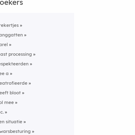
oekers
rekertjes
anggatten
arel
last processing
espekteerden
ee a
eatrofieerde
eeft bloot
ol mee
c.
en situatie
warsbesturing