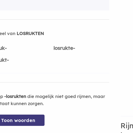
eel van
LOSRUKTEN
uk-
losrukte-
ukt-
op
-losrukten
die mogelijk niet goed rijmen, maar
ltaat kunnen zorgen.
Toon woorden
Rij