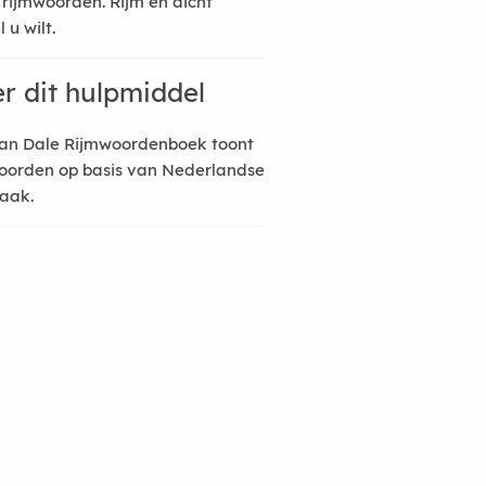
 rijmwoorden. Rijm en dicht
 u wilt.
r dit hulpmiddel
an Dale Rijmwoordenboek toont
oorden op basis van Nederlandse
raak.