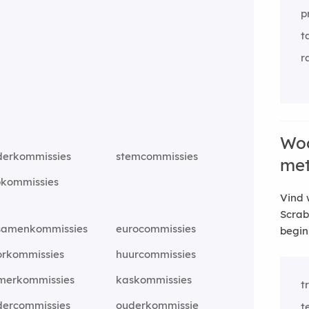
p
t
r
Woo
derkommissies
stemcommissies
me
bkommissies
Vind 
Scrab
samenkommissies
eurocommissies
begin
orkommissies
huurcommissies
merkommissies
kaskommissies
t
dercommissies
ouderkommissie
t