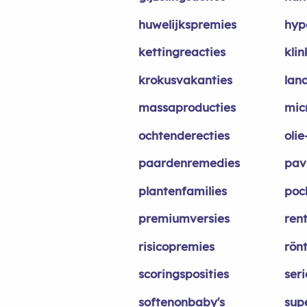
huwelijkspremies
hype
kettingreacties
kli
krokusvakanties
land
massaproducties
mic
ochtenderecties
oli
paardenremedies
pav
plantenfamilies
poc
premiumversies
ren
risicopremies
rön
scoringsposities
ser
softenonbaby's
sup