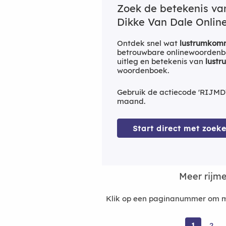
Zoek de betekenis v
Dikke Van Dale Online
Ontdek snel wat
lustrumkomm
betrouwbare onlinewoordenbo
uitleg en betekenis van
lustr
woordenboek.
Gebruik de actiecode 'RIJMD
maand.
Start direct met zoeke
Meer rijm
Klik op een paginanummer om me
1
2