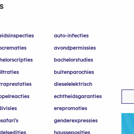
s
eidsinspecties
auto-infecties
ocrematies
avondpermissies
helorscripties
bachelorstudies
iltraties
buitenparochies
traprestaties
dieselelektrisch
ppelreacties
echtheidsgaranties
ivisies
erepromoties
safari's
genderexpressies
delsedities
hausseposities