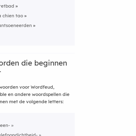
retbad
a chien tao
antsoeneerden
rden die beginnen
t
woorden voor Wordfeud,
ble en andere woordspellen die
nen met de volgende letters:
reen-
elefoondichtheid-