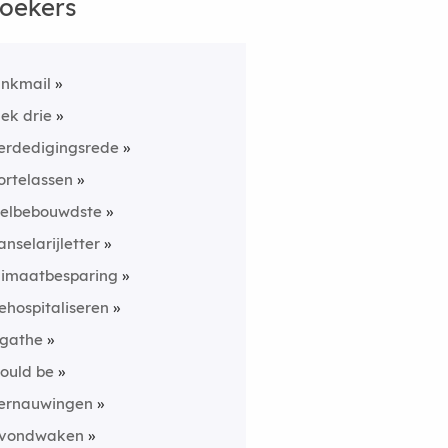
oekers
unkmail
lek drie
erdedigingsrede
ortelassen
elbebouwdste
anselarijletter
limaatbesparing
ehospitaliseren
gathe
ould be
ernauwingen
vondwaken