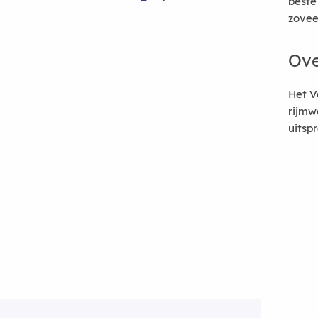
beste
zoveel
Ove
Het V
rijmw
uitsp