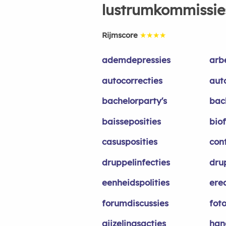
lustrumkommissie
Rijmscore
★★★★
ademdepressies
arb
autocorrecties
aut
bachelorparty's
bac
baisseposities
biof
casusposities
con
druppelinfecties
dru
eenheidspolities
ered
forumdiscussies
foto
gijzelingsacties
han