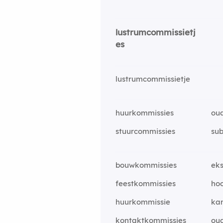
lustrumcommissietj
es
lustrumcommissietje
huurkommissies
ou
stuurcommissies
su
bouwkommissies
ek
feestkommissies
ho
huurkommissie
ka
kontaktkommissies
ou