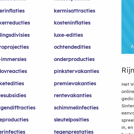
rinflaties
kermisattracties
nkerreducties
kosteninflaties
ingsdivisies
luxe-edities
roprojecties
ochtendedities
e-immersies
onderproducties
Rij
lovreacties
pinkstervakanties
ketedities
premievakanties
Het V
onlin
tesubsidies
rentevakanties
gedic
Sinte
tgendiffracties
schimmelinfecties
eenvo
ieproducties
sleutelposities
spree
in, e
erinfecties
tegenprestaties