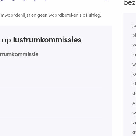
bez
ijmwoordenlijst en geen woordbetekenis of uitleg.
j
p
n op
lustrumkommissies
v
strumkommissie
k
w
k
k
d
A
w
v
a