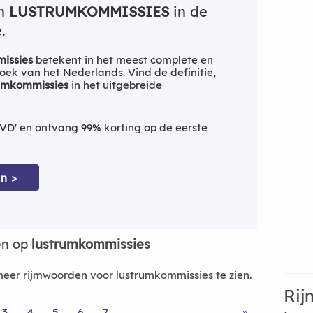
an
LUSTRUMKOMMISSIES
in de
.
issies
betekent in het meest complete en
ek van het Nederlands. Vind de definitie,
umkommissies
in het uitgebreide
VD' en ontvang 99% korting op de eerste
n >
en op
lustrumkommissies
er rijmwoorden voor lustrumkommissies te zien.
Rij
3
4
5
6
7
»