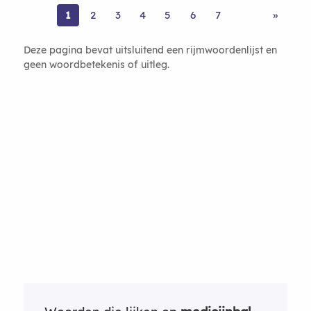
1
2
3
4
5
6
7
»
Deze pagina bevat uitsluitend een rijmwoordenlijst en
geen woordbetekenis of uitleg.