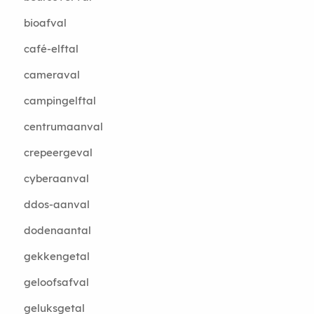
bioafval
café-elftal
cameraval
campingelftal
centrumaanval
crepeergeval
cyberaanval
ddos-aanval
dodenaantal
gekkengetal
geloofsafval
geluksgetal