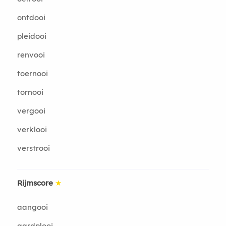
ontdooi
pleidooi
renvooi
toernooi
tornooi
vergooi
verklooi
verstrooi
Rijmscore
★
aangooi
aardplooi