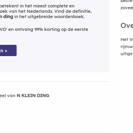
beste
betekent in het meest complete en
zoveel
ek van het Nederlands. Vind de definitie,
in ding
in het uitgebreide woordenboek.
Ove
VD' en ontvang 99% korting op de eerste
Het V
rijmw
n >
uitsp
eel van
N KLEIN DING