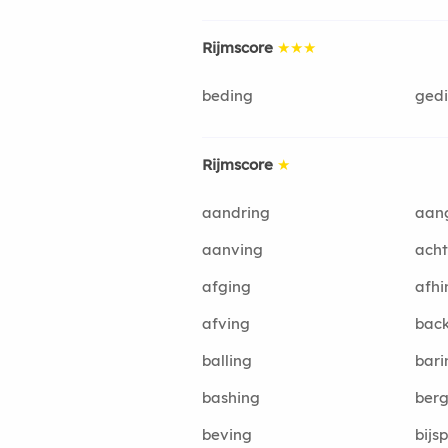
Rijmscore
★★★
beding
ged
Rijmscore
★
aandring
aan
aanving
acht
afging
afhi
afving
bac
balling
bari
bashing
berg
beving
bijs