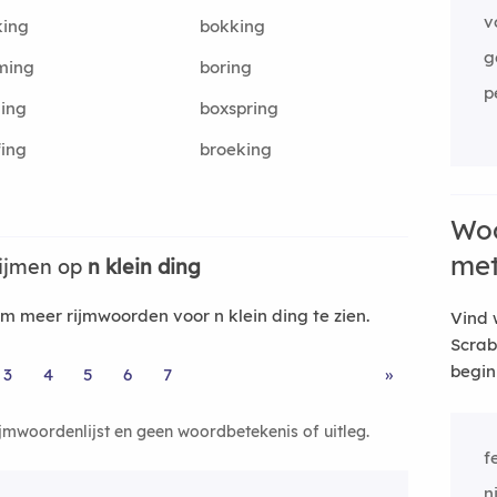
v
king
bokking
g
ming
boring
p
ing
boxspring
fing
broeking
Woo
me
rijmen op
n klein ding
 meer rijmwoorden voor n klein ding te zien.
Vind 
Scrab
begin
3
4
5
6
7
»
ijmwoordenlijst en geen woordbetekenis of uitleg.
f
n