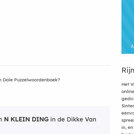
Rij
an Dale Puzzelwoordenboek?
Het V
onlin
gedic
Sinte
eenvo
an
N KLEIN DING
in de Dikke Van
spree
in, e