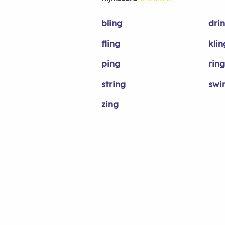
bling
dri
fling
klin
ping
ring
string
swi
zing