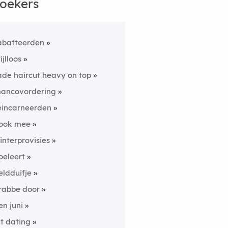
oekers
abatteerden
ijlloos
ade haircut heavy on top
ancovordering
eincarneerden
ook mee
interprovisies
oeleert
eldduifje
rabbe door
en juni
it dating