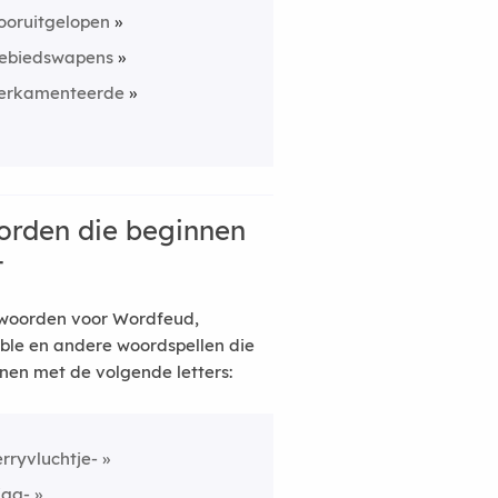
ooruitgelopen
ebiedswapens
erkamenteerde
rden die beginnen
t
woorden voor Wordfeud,
ble en andere woordspellen die
nen met de volgende letters:
erryvluchtje-
igg-