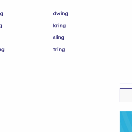
ng
dwing
g
kring
sling
ng
tring