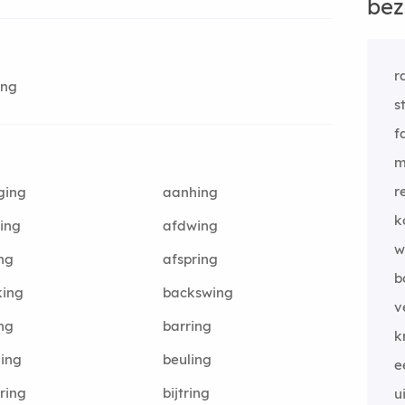
bez
r
ing
st
f
m
r
ging
aanhing
k
ing
afdwing
w
ng
afspring
b
king
backswing
v
ng
barring
k
ing
beuling
e
pring
bijtring
u