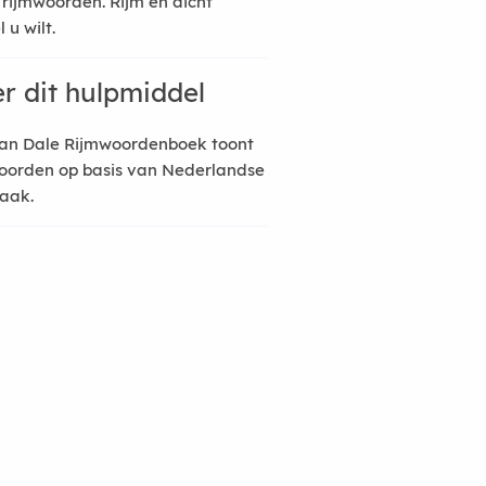
 rijmwoorden. Rijm en dicht
 u wilt.
r dit hulpmiddel
an Dale Rijmwoordenboek toont
oorden op basis van Nederlandse
raak.