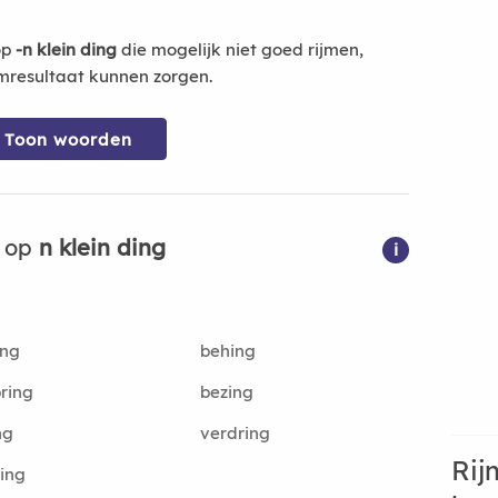
op
-n klein ding
die mogelijk niet goed rijmen,
mresultaat kunnen zorgen.
Toon woorden
n op
n klein ding
i
ing
behing
ring
bezing
ng
verdring
Rij
ing