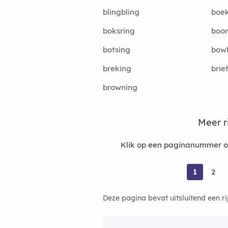
blingbling
boe
boksring
boo
botsing
bowl
breking
brie
browning
Meer 
Klik op een paginanummer om
1
2
Deze pagina bevat uitsluitend een r