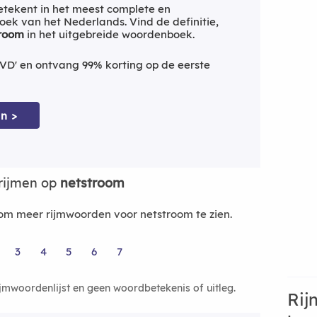
tekent in het meest complete en
ek van het Nederlands. Vind de definitie,
troom
in het uitgebreide woordenboek.
VD' en ontvang 99% korting op de eerste
n >
rijmen op
netstroom
m meer rijmwoorden voor netstroom te zien.
3
4
5
6
7
ijmwoordenlijst en geen woordbetekenis of uitleg.
Rij