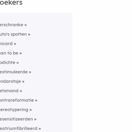
oekers
erschranke
uto's spotten
hicard
an to be
pdichte
estimuleerde
indarotsje
ietsmand
ontrareformatie
tereotypering
esensitizeerden
eatriumfibrilleerd