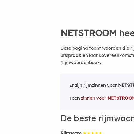
NETSTROOM
hee
Deze pagina toont woorden die r
uitspraak en klankovereenkomsten
Rijmwoordenboek.
Er zijn rijmzinnen voor
NETST
Toon
zinnen voor
NETSTROO
De beste rijmwoo
Rijmscore
★★★★★