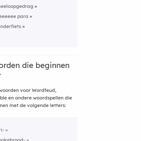
eeloopgedrag
eeeeee para
inderfiets
rden die beginnen
t
woorden voor Wordfeud,
ble en andere woordspellen die
nen met de volgende letters:
ri-
pokebrood-