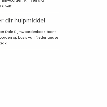
 rijmwoorden. Rijm en dicht
 u wilt.
r dit hulpmiddel
an Dale Rijmwoordenboek toont
oorden op basis van Nederlandse
raak.