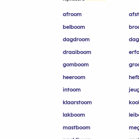
afroom
afs
belboom
bro
dagdroom
dag
draaiboom
erf
gomboom
gro
heeroom
hef
intoom
jeu
klaarstoom
koo
lakboom
lei
mastboom
me