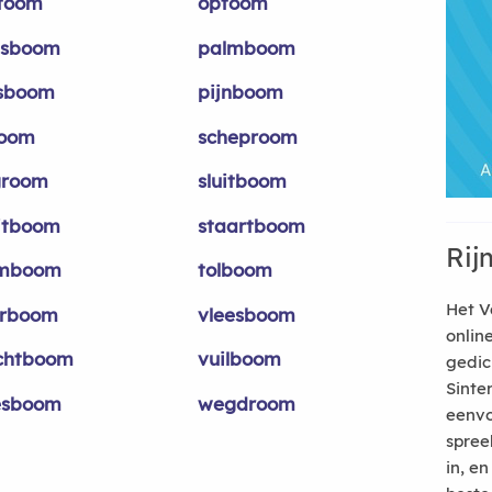
toom
optoom
sboom
palmboom
sboom
pijnboom
zoom
scheproom
groom
sluitboom
itboom
staartboom
Rij
amboom
tolboom
Het V
rboom
vleesboom
onlin
chtboom
vuilboom
gedic
Sinte
esboom
wegdroom
eenvo
spree
in, e