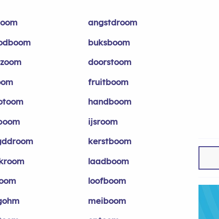
toom
angstdroom
odboom
buksboom
zoom
doorstoom
oom
fruitboom
otoom
handboom
boom
ijsroom
gddroom
kerstboom
kroom
laadboom
boom
loofboom
gohm
meiboom