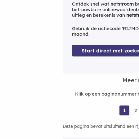
Ontdek snel wat
netstroom
be
betrouwbare onlinewoordenbo
uitleg en betekenis van
nets
Gebruik de actiecode 'RIJMD
maand.
Start direct met zoeke
Meer 
Klik op een paginanummer o
1
2
Deze pagina bevat uitsluitend een r