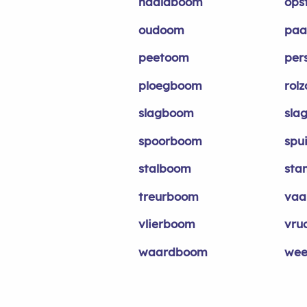
naaldboom
ops
oudoom
paa
peetoom
per
ploegboom
rol
slagboom
sla
spoorboom
spu
stalboom
st
treurboom
vaa
vlierboom
vru
waardboom
we