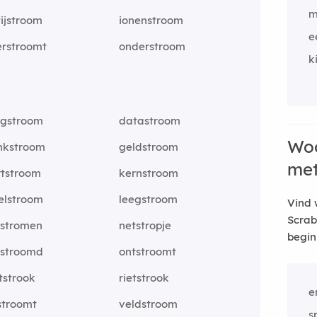
m
ijstroom
ionenstroom
e
erstroomt
onderstroom
k
rgstroom
datastroom
Woo
nkstroom
geldstroom
me
rtstroom
kernstroom
elstroom
leegstroom
Vind 
Scrab
tstromen
netstropje
begin
tstroomd
ontstroomt
tstrook
rietstrook
e
stroomt
veldstroom
s