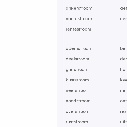
ankerstroom
get
nachtstroom
ne
rentestroom
ademstroom
be
deelstroom
de
gierstroom
ha
kuststroom
kw
neerstrooi
ne
noodstroom
on
overstroom
res
ruststroom
uit