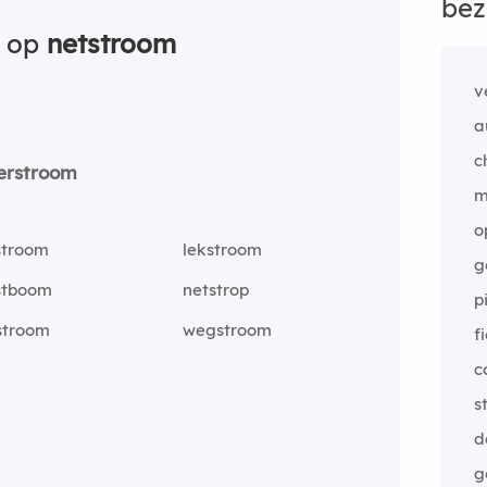
bez
n op
netstroom
v
a
c
erstroom
m
o
stroom
lekstroom
g
stboom
netstrop
p
stroom
wegstroom
f
c
s
d
g