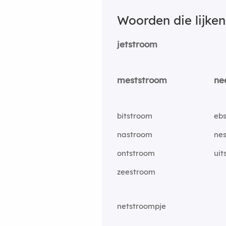
Woorden die lijke
jetstroom
meststroom
ne
bitstroom
eb
nastroom
ne
ontstroom
uit
zeestroom
netstroompje