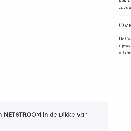
beste
zoveel
Ove
Het V
rijmw
uitsp
an
NETSTROOM
in de Dikke Van