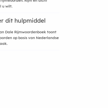
 rijmwoorden. Rijm en dicht
 u wilt.
r dit hulpmiddel
an Dale Rijmwoordenboek toont
oorden op basis van Nederlandse
raak.