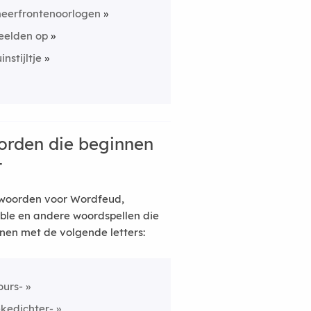
eerfrontenoorlogen
eelden op
instijltje
rden die beginnen
t
woorden voor Wordfeud,
ble en andere woordspellen die
nen met de volgende letters:
ours-
ekedichter-