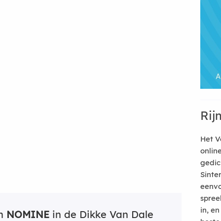
Rij
Het V
onlin
gedic
Sinte
eenvo
spree
in, e
an
NOMINE
in de Dikke Van Dale