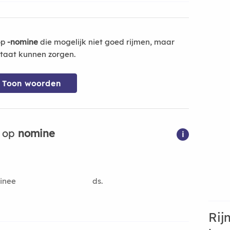
op
-nomine
die mogelijk niet goed rijmen, maar
ltaat kunnen zorgen.
Toon woorden
n op
nomine
i
inee
ds.
Rij