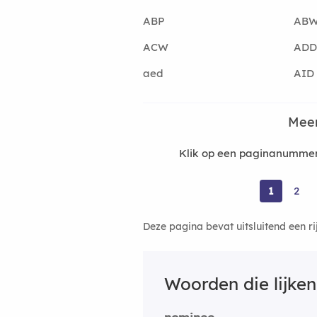
ABP
AB
ACW
ADD
aed
AID
Meer
Klik op een paginanummer
1
2
Deze pagina bevat uitsluitend een r
Woorden die lijke