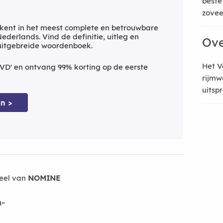
beste
zoveel
kent in het meest complete en betrouwbare
derlands. Vind de definitie, uitleg en
Ove
uitgebreide woordenboek.
Het V
VD' en ontvang 99% korting op de eerste
rijmw
uitsp
n >
eel van
NOMINE
-