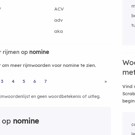
m
W
ACV
b
adv
tu
aka
 rijmen op
nomine
Woo
 om meer rijmwoorden voor nomine te zien.
me
3
4
5
6
7
»
Vind 
Scrab
ijmwoordenlijst en geen woordbetekenis of uitleg.
begin
n op
nomine
c
l