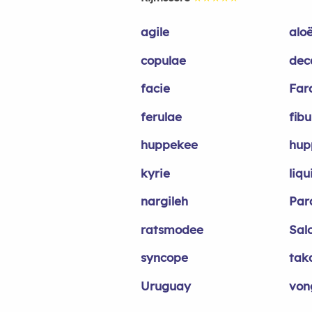
agile
alo
copulae
dec
facie
Far
ferulae
fibu
huppekee
hup
kyrie
liq
nargileh
Par
ratsmodee
Sal
syncope
tak
Uruguay
von