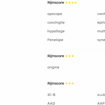
Rijmscore
★★★★
apocope
cant
conchiglie
epi
hypallage
mult
Penelope
syn
Rijmscore
★★★
origine
Rijmscore
★★★
2C-B
a.u.b
AAD
AAP