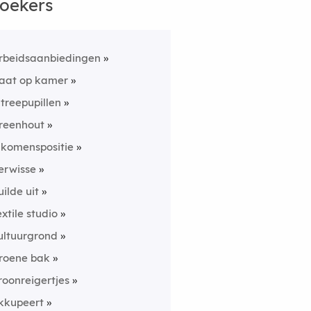
oekers
rbeidsaanbiedingen
aat op kamer
ntreepupillen
reenhout
nkomenspositie
erwisse
uilde uit
extile studio
ultuurgrond
roene bak
roonreigertjes
kkupeert