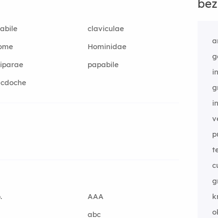
bez
abile
claviculae
a
tome
Hominidae
g
iparae
papabile
i
ecdoche
g
i
v
p
t
c
g
.
AAA
k
o
abc