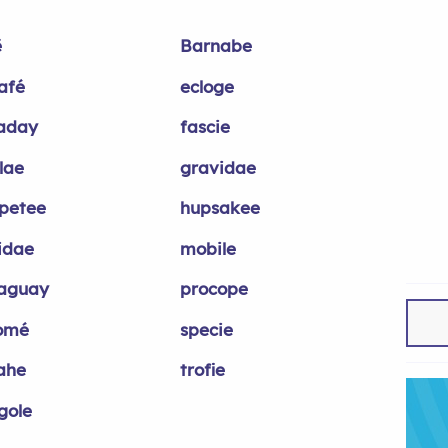
ë
Barnabe
afé
ecloge
aday
fascie
lae
gravidae
petee
hupsakee
uidae
mobile
aguay
procope
omé
specie
ahe
trofie
gole