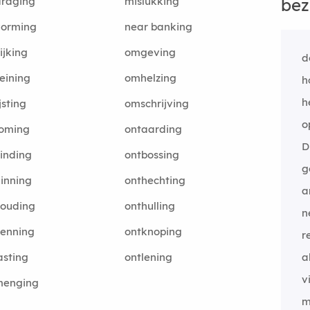
draging
mislukking
bez
vorming
near banking
jking
omgeving
d
eining
omhelzing
h
h
jsting
omschrijving
o
oming
ontaarding
D
inding
ontbossing
g
inning
onthechting
a
houding
onthulling
n
kenning
ontknoping
r
asting
ontlening
a
v
menging
m