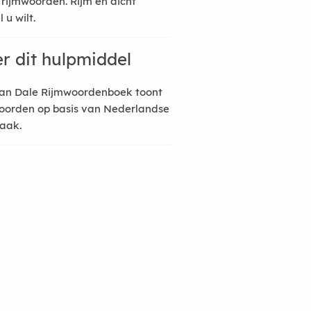
 rijmwoorden. Rijm en dicht
 u wilt.
r dit hulpmiddel
an Dale Rijmwoordenboek toont
oorden op basis van Nederlandse
raak.