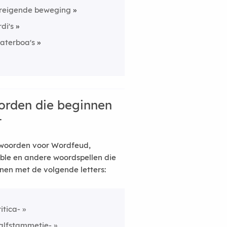
reigende beweging
rdi's
aterboa's
rden die beginnen
t
woorden voor Wordfeud,
ble en andere woordspellen die
nen met de volgende letters:
ritica-
alfstammetje-