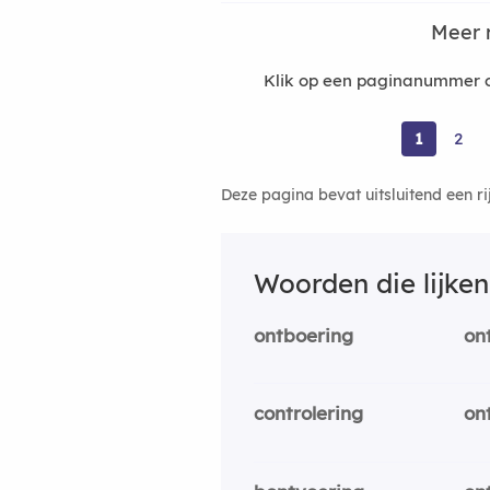
Meer 
Klik op een paginanummer o
1
2
Deze pagina bevat uitsluitend een r
Woorden die lijke
ontboering
on
controlering
on