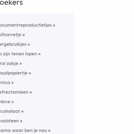
oekers
ocumentreproductietjes
ofnarretje
ergebruikjes
p zijn tenen lopen
rol zakje
oudpapiertje
mica
efrectomieen
eleve
lcoholaat
ioolsteen
ama waar ben je nou