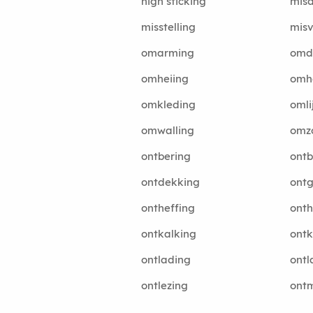
high sticking
mis
misstelling
mis
omarming
omdi
omheiing
omh
omkleding
omli
omwalling
omz
ontbering
ontb
ontdekking
ontg
ontheffing
ont
ontkalking
ont
ontlading
ontl
ontlezing
ont