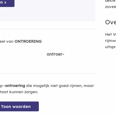
beste
n >
zoveel
Ove
Het V
rijmw
eel van
ONTROERING
uitsp
-
ontroer-
op
-ontroering
die mogelijk niet goed rijmen, maar
ltaat kunnen zorgen.
Toon woorden