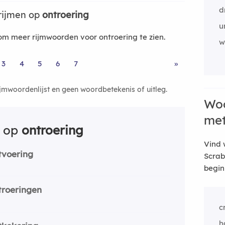
d
rijmen op
ontroering
u
m meer rijmwoorden voor ontroering te zien.
w
3
4
5
6
7
»
ijmwoordenlijst en geen woordbetekenis of uitleg.
Woo
me
n op
ontroering
Vind 
tvoering
Scrab
begin
troeringen
c
h