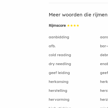
Meer woorden die rijme
Rijmscore
★★★★
aanbidding
aan
afb.
bar-
cold reading
debr
dry needling
enab
geef leiding
geef
herkansing
her
herstelling
her
hervorming
herz