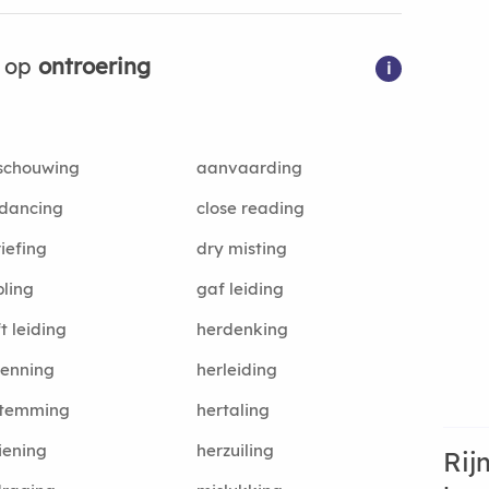
n op
ontroering
i
schouwing
aanvaarding
dancing
close reading
iefing
dry misting
ling
gaf leiding
t leiding
herdenking
kenning
herleiding
stemming
hertaling
iening
herzuiling
Rij