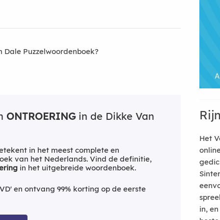
an Dale Puzzelwoordenboek?
Rij
an
ONTROERING
in de Dikke Van
Het V
etekent in het meest complete en
onlin
ek van het Nederlands. Vind de definitie,
gedic
ering
in het uitgebreide woordenboek.
Sinte
eenvo
VD' en ontvang 99% korting op de eerste
spree
in, e