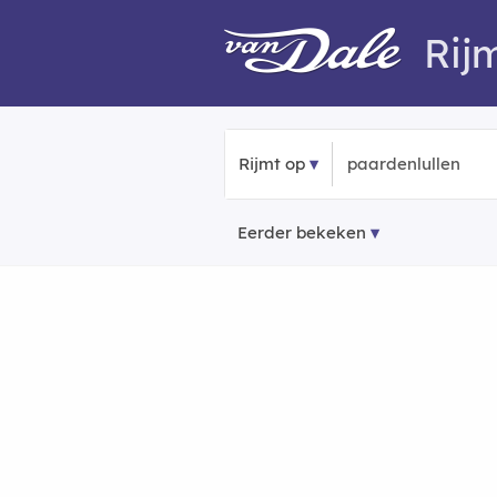
Rij
Rijmt op
Eerder bekeken