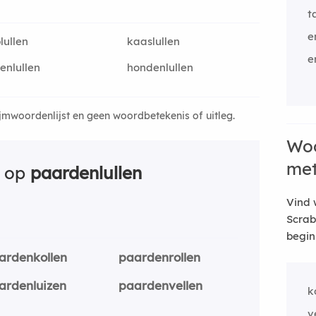
t
e
lullen
kaaslullen
e
enlullen
hondenlullen
ijmwoordenlijst en geen woordbetekenis of uitleg.
Woo
me
n op
paardenlullen
Vind 
Scrab
begin
ardenkollen
paardenrollen
ardenluizen
paardenvellen
k
v