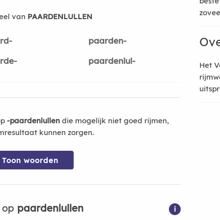
beste
zoveel
eel van
PAARDENLULLEN
Ove
rd-
paarden-
rde-
paardenlul-
Het V
rijmw
uitsp
op
-paardenlullen
die mogelijk niet goed rijmen,
mresultaat kunnen zorgen.
Toon woorden
n op
paardenlullen
i