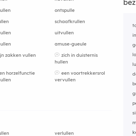
bez
ullen
ontspulle
llen
schaafkrullen
t
rullen
uitvullen
i
ullen
amuse-gueule
g
lo
ijn zakken vullen
zich in duisternis
hullen
l
en horzelfunctie
een voortrekkersrol
d
ullen
vervullen
b
g
p
s
m
k
ullen
verlullen