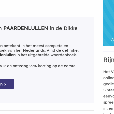
an
PAARDENLULLEN
in de Dikke
en
betekent in het meest complete en
ek van het Nederlands. Vind de definitie,
enlullen
in het uitgebreide woordenboek.
Rij
VD' en ontvang 99% korting op de eerste
Het V
onlin
gedic
n >
Sinte
eenvo
spree
in, e