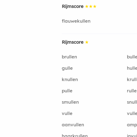
Rijmscore
★★★
flauwekullen
Rijmscore
★
brullen
bull
gulle
hull
knullen
krul
pulle
rulle
smullen
snul
vulle
vull
aanvullen
amp
haarkrullen
invu