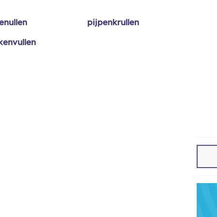
enullen
pijpenkrullen
kenvullen