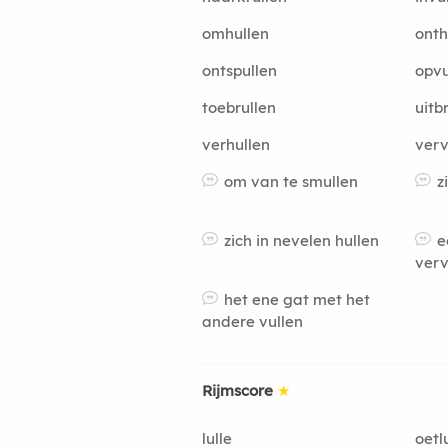
omhullen
onth
ontspullen
opvu
toebrullen
uitb
verhullen
verv
om van te smullen
z
zich in nevelen hullen
e
verv
het ene gat met het
andere vullen
Rijmscore
★
lulle
oetl