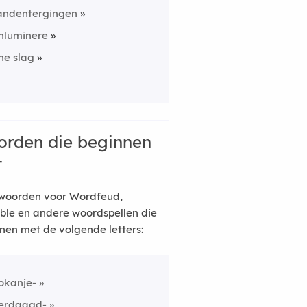
andentergingen
nluminere
ne slag
rden die beginnen
t
woorden voor Wordfeud,
ble en andere woordspellen die
nen met de volgende letters:
okanje-
erdaagd-