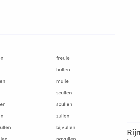
en
freule
e
hullen
len
mulle
scullen
len
spullen
en
zullen
ullen
bijvullen
Rij
llen
navullen