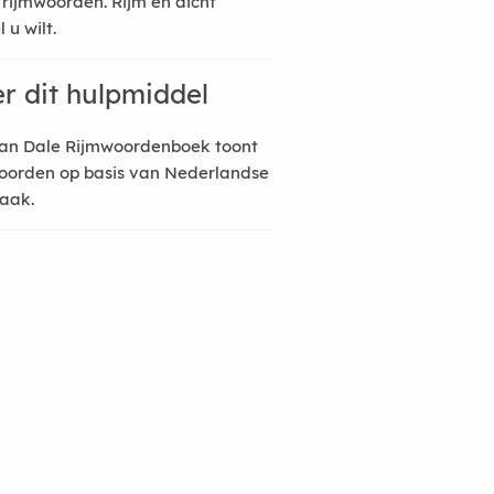
 rijmwoorden. Rijm en dicht
 u wilt.
r dit hulpmiddel
an Dale Rijmwoordenboek toont
oorden op basis van Nederlandse
raak.