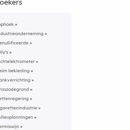
oekers
ophoek
ndustrieonderneming
enullificeerde
lly's
uchtelektrometer
eim bekleding
ankverrichting
raszodegrond
ettenregering
igarettenindustrie
ilieuplanningen
ermiswijn