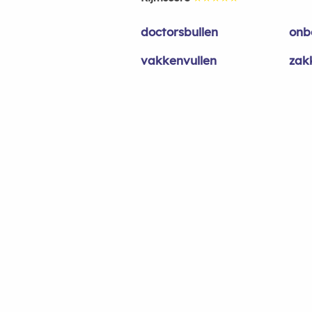
doctorsbullen
onb
vakkenvullen
zak