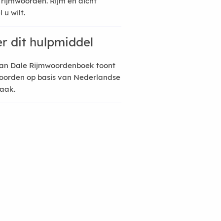
 rijmwoorden. Rijm en dicht
 u wilt.
r dit hulpmiddel
an Dale Rijmwoordenboek toont
oorden op basis van Nederlandse
raak.