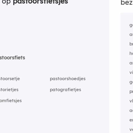
n op
pastoorsfietsjes
bez
g
a
b
h
stoorsfiets
a
v
toorsetje
pastoorshoedjes
g
torietjes
patografietjes
p
omfietsjes
v
a
er
v