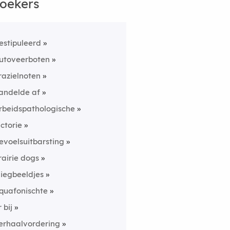
oekers
estipuleerd
utoveerboten
razielnoten
andelde af
rbeidspathologische
ictorie
evoelsuitbarsting
rairie dogs
liegbeeldjes
quafonischte
 bij
erhaalvordering