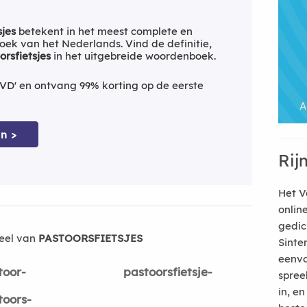
sjes
betekent in het meest complete en
ek van het Nederlands. Vind de definitie,
orsfietsjes
in het uitgebreide woordenboek.
VD' en ontvang 99% korting op de eerste
n >
Rij
Het V
onlin
gedic
eel van
PASTOORSFIETSJES
Sinte
eenvo
toor-
pastoorsfietsje-
spree
in, e
toors-