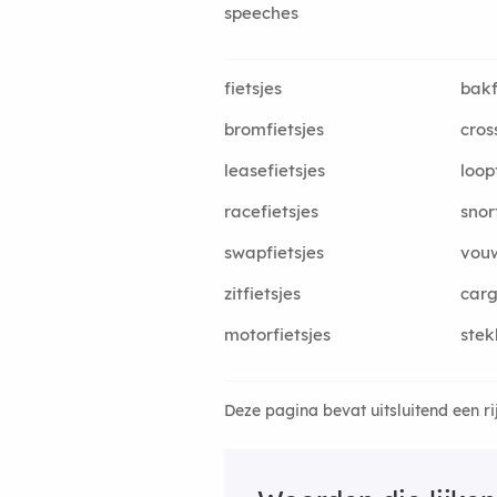
speeches
fietsjes
bakf
bromfietsjes
cros
leasefietsjes
loop
racefietsjes
snor
swapfietsjes
vouw
zitfietsjes
carg
motorfietsjes
stek
Deze pagina bevat uitsluitend een r