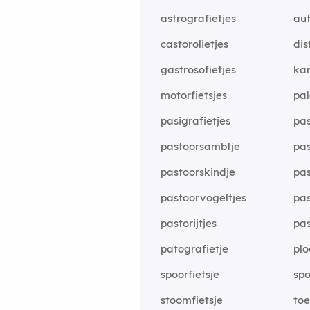
astrografietjes
aut
castorolietjes
dis
gastrosofietjes
kar
motorfietsjes
pal
pasigrafietjes
pas
pastoorsambtje
pas
pastoorskindje
pas
pastoorvogeltjes
pas
pastorijtjes
pas
patografietje
plo
spoorfietsje
spo
stoomfietsje
toe