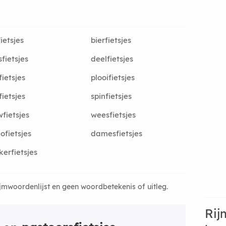
ietsjes
bierfietsjes
sfietsjes
deelfietsjes
fietsjes
plooifietsjes
fietsjes
spinfietsjes
fietsjes
weesfietsjes
ofietsjes
damesfietsjes
kerfietsjes
ijmwoordenlijst en geen woordbetekenis of uitleg.
Rij