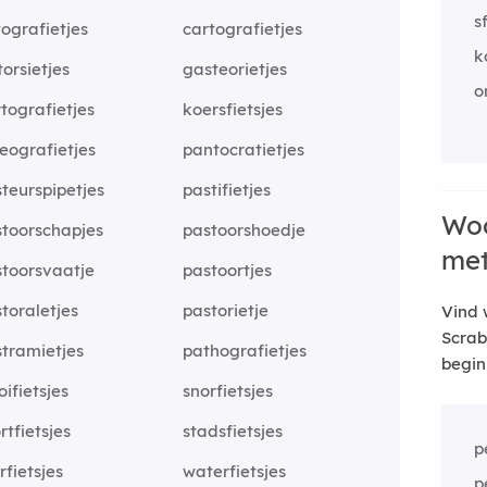
s
ografietjes
cartografietjes
k
torsietjes
gasteorietjes
o
tografietjes
koersfietsjes
eografietjes
pantocratietjes
teurspipetjes
pastifietjes
Woo
toorschapjes
pastoorshoedje
me
toorsvaatje
pastoortjes
toraletjes
pastorietje
Vind 
Scrab
tramietjes
pathografietjes
begin
oifietsjes
snorfietsjes
rtfietsjes
stadsfietsjes
p
rfietsjes
waterfietsjes
p