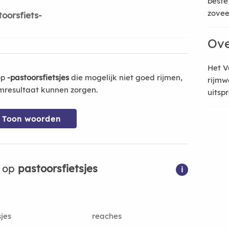
beste
zoveel
oorsfiets-
Ove
Het V
op
-pastoorsfietsjes
die mogelijk niet goed rijmen,
rijmw
mresultaat kunnen zorgen.
uitsp
Toon woorden
n op
pastoorsfietsjes
i
sjes
reaches