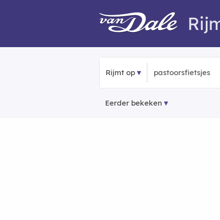
Rij
Rijmt op
Eerder bekeken