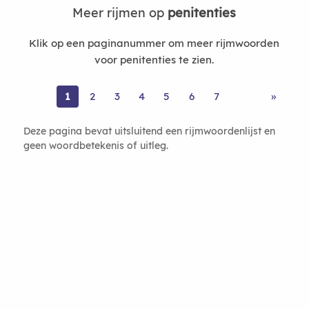
Meer rijmen op
penitenties
Klik op een paginanummer om meer rijmwoorden
voor penitenties te zien.
1
2
3
4
5
6
7
»
Deze pagina bevat uitsluitend een rijmwoordenlijst en
geen woordbetekenis of uitleg.