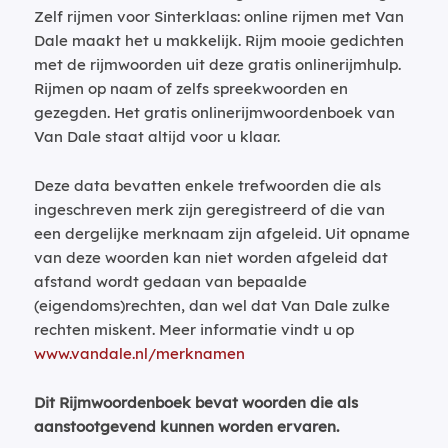
Zelf rijmen voor Sinterklaas: online rijmen met Van
Dale maakt het u makkelijk. Rijm mooie gedichten
met de rijmwoorden uit deze gratis onlinerijmhulp.
Rijmen op naam of zelfs spreekwoorden en
gezegden. Het gratis onlinerijmwoordenboek van
Van Dale staat altijd voor u klaar.
Deze data bevatten enkele trefwoorden die als
ingeschreven merk zijn geregistreerd of die van
een dergelijke merknaam zijn afgeleid. Uit opname
van deze woorden kan niet worden afgeleid dat
afstand wordt gedaan van bepaalde
(eigendoms)rechten, dan wel dat Van Dale zulke
rechten miskent. Meer informatie vindt u op
www.vandale.nl/merknamen
Dit Rijmwoordenboek bevat woorden die als
aanstootgevend kunnen worden ervaren.