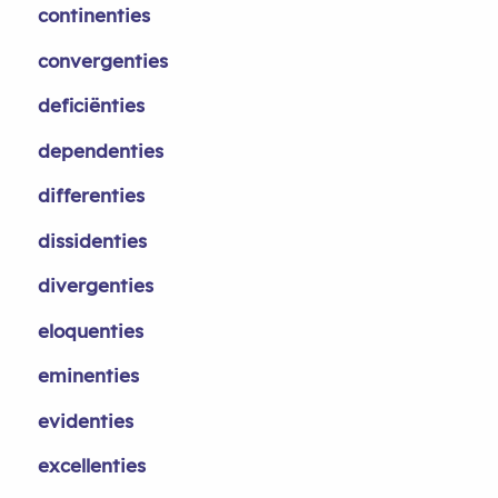
continenties
convergenties
deficiënties
dependenties
differenties
dissidenties
divergenties
eloquenties
eminenties
evidenties
excellenties