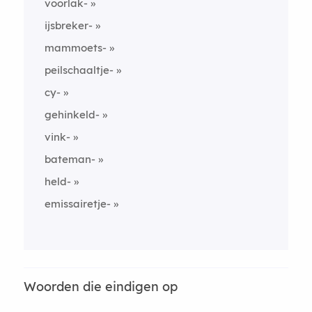
voorlak-
ijsbreker-
mammoets-
peilschaaltje-
cy-
gehinkeld-
vink-
bateman-
held-
emissairetje-
Woorden die eindigen op