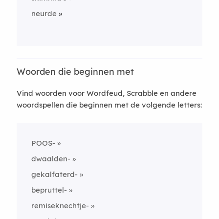
neurde
Woorden die beginnen met
Vind woorden voor Wordfeud, Scrabble en andere
woordspellen die beginnen met de volgende letters:
POOS-
dwaalden-
gekalfaterd-
bepruttel-
remiseknechtje-