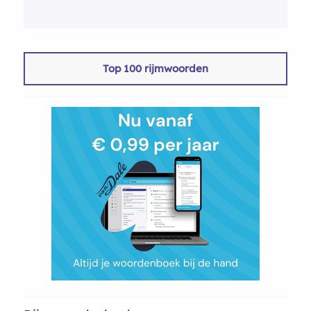
Top 100 rijmwoorden