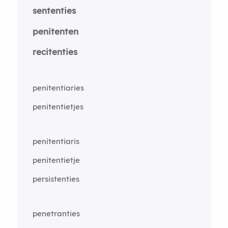
sententies
penitenten
recitenties
penitentiaries
penitentietjes
penitentiaris
penitentietje
persistenties
penetranties