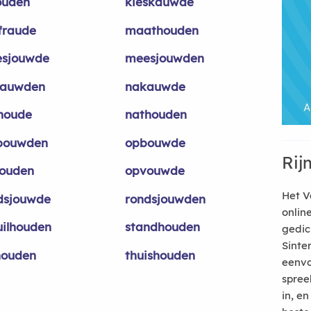
ouden
kieskauwde
kfraude
maathouden
sjouwde
meesjouwden
auwden
nakauwde
houde
nathouden
bouwden
opbouwde
Rij
ouden
opvouwde
Het V
dsjouwde
rondsjouwden
onlin
uilhouden
standhouden
gedic
Sinte
lhouden
thuishouden
eenvo
spree
in, e