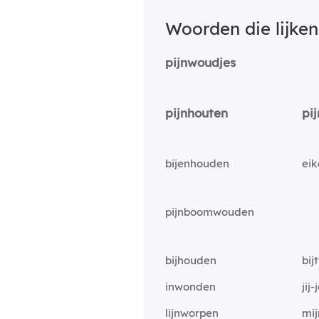
Woorden die lijke
pijnwoudjes
pijnhouten
pi
bijenhouden
ei
pijnboomwouden
bijhouden
bi
inwonden
jij
lijnworpen
mi