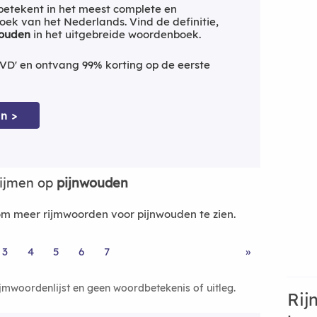
etekent in het meest complete en
ek van het Nederlands. Vind de definitie,
wouden
in het uitgebreide woordenboek.
VD' en ontvang 99% korting op de eerste
n >
rijmen op
pijnwouden
m meer rijmwoorden voor pijnwouden te zien.
3
4
5
6
7
»
ijmwoordenlijst en geen woordbetekenis of uitleg.
Rij