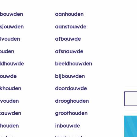
bouwden
aanhouden
sjouwden
aanstouwde
tvouden
afbouwde
ouden
afsnauwde
ldhouwde
beeldhouwden
bouwde
bijbouwden
khouden
doordouwde
evouden
drooghouden
nkauwden
groothouden
shouden
inbouwde