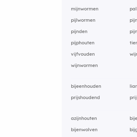
mijnwormen
pa
pijlwormen
pi
pijnden
pij
pijphouten
ti
vijfvouden
wi
wijnwormen
bijeenhouden
li
prijshoudend
pri
azijnhouten
bij
bijenwolven
bi