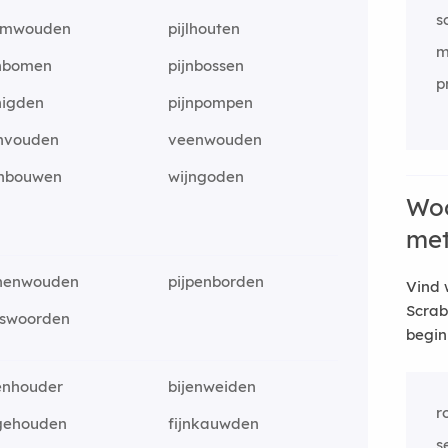
s
lmwouden
pijlhouten
m
jnbomen
pijnbossen
p
nigden
pijnpompen
envouden
veenwouden
jnbouwen
wijngoden
Woo
me
anenwouden
pijpenborden
Vind 
Scrab
jswoorden
begin
enhouder
bijenweiden
r
jgehouden
fijnkauwden
s