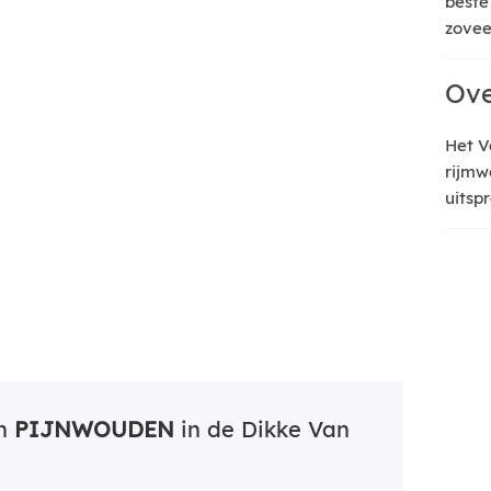
beste
zoveel
Ove
Het V
rijmw
uitsp
an
PIJNWOUDEN
in de Dikke Van