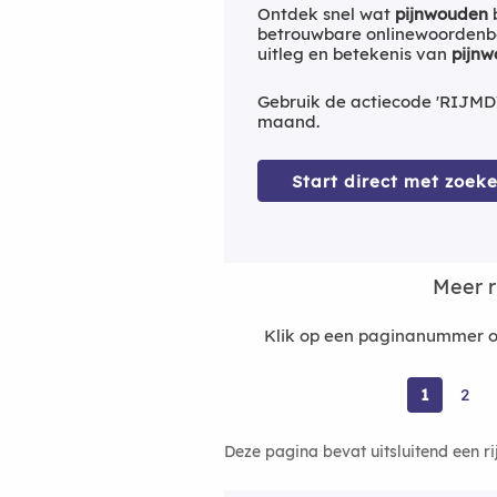
Ontdek snel wat
pijnwouden
b
betrouwbare onlinewoordenbo
uitleg en betekenis van
pijn
Gebruik de actiecode 'RIJMD
maand.
Start direct met zoeke
Meer 
Klik op een paginanummer o
1
2
Deze pagina bevat uitsluitend een r