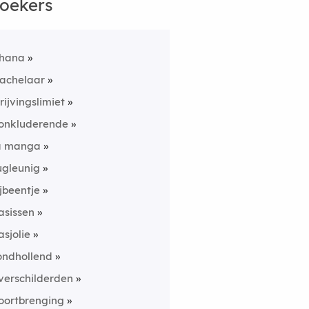
oekers
hana
jachelaar
rijvingslimiet
onkluderende
a manga
ugleunig
ijbeentje
asissen
asjolie
ondhollend
verschilderden
oortbrenging