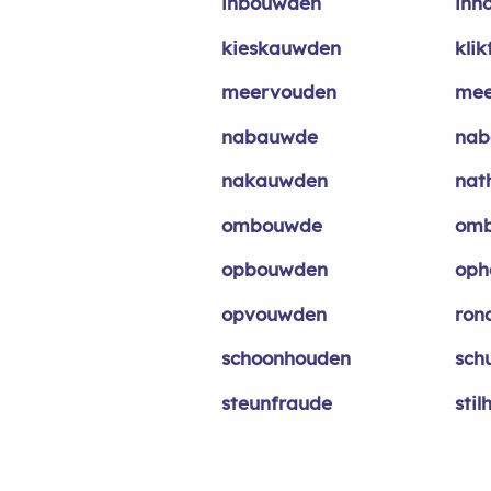
inbouwden
inh
kieskauwden
kli
meervouden
mee
nabauwde
nab
nakauwden
nat
ombouwde
om
opbouwden
oph
opvouwden
ron
schoonhouden
sch
steunfraude
sti