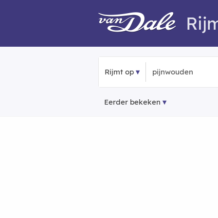
Rij
Rijmt op
Eerder bekeken