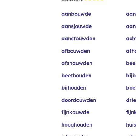
aanbouwde
aan
aansjouwde
aan
aanstouwden
ach
afbouwden
afh
afsnauwden
bee
beethouden
bij
bijhouden
boe
doordouwden
dri
fijnkauwde
fij
hooghouden
hui