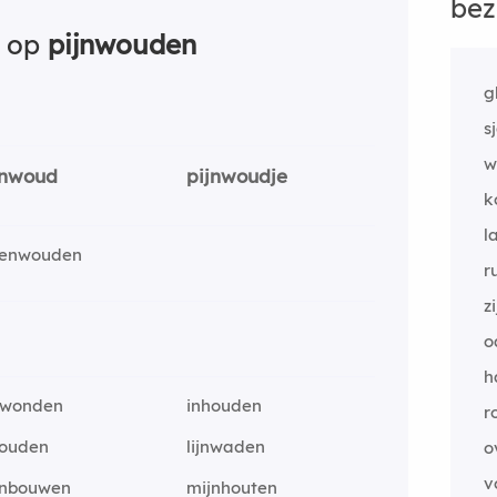
bez
n op
pijnwouden
g
s
w
jnwoud
pijnwoudje
k
l
kenwouden
r
z
o
h
jtwonden
inhouden
r
-jouden
lijnwaden
o
v
jnbouwen
mijnhouten