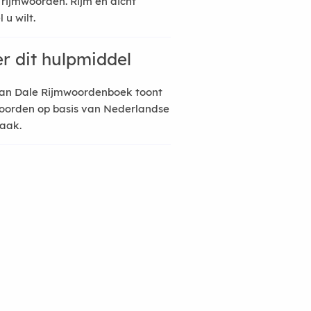
 rijmwoorden. Rijm en dicht
 u wilt.
r dit hulpmiddel
an Dale Rijmwoordenboek toont
oorden op basis van Nederlandse
raak.