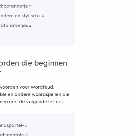
chootannetje
odern en stylisch i
rofanatietjes
rden die beginnen
t
woorden voor Wordfeud,
ble en andere woordspellen die
nen met de volgende letters:
ondspartel-
edimentair-