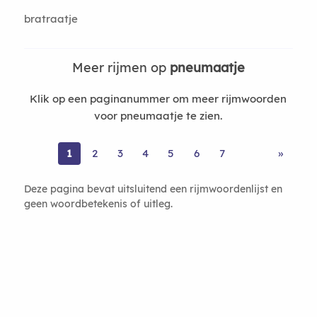
bratraatje
Meer rijmen op
pneumaatje
Klik op een paginanummer om meer rijmwoorden
voor pneumaatje te zien.
1
2
3
4
5
6
7
»
Deze pagina bevat uitsluitend een rijmwoordenlijst en
geen woordbetekenis of uitleg.