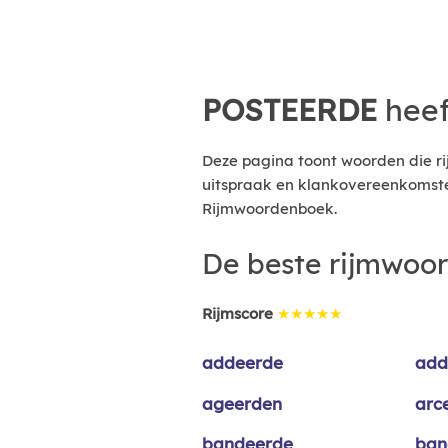
POSTEERDE
heef
Deze pagina toont woorden die r
uitspraak en klankovereenkomsten
Rijmwoordenboek.
De beste rijmwoo
Rijmscore
★★★★★
addeerde
add
ageerden
arc
bandeerde
ban