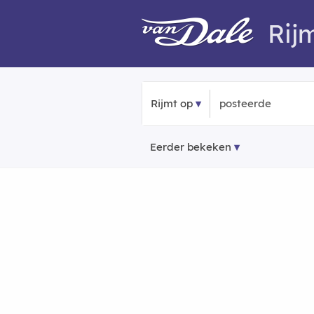
Rij
Rijmt op
Eerder bekeken