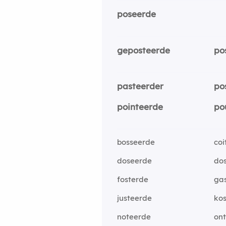
poseerde
geposteerde
po
pasteerder
po
pointeerde
po
bosseerde
coi
doseerde
do
fosterde
ga
justeerde
ko
noteerde
on