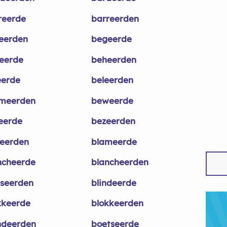
reerde
barreerden
eerden
begeerde
eerde
beheerden
eerde
beleerden
meerden
beweerde
eerde
bezeerden
seerden
blameerde
ncheerde
blancheerden
sseerden
blindeerde
kkeerde
blokkeerden
ndeerden
boetseerde