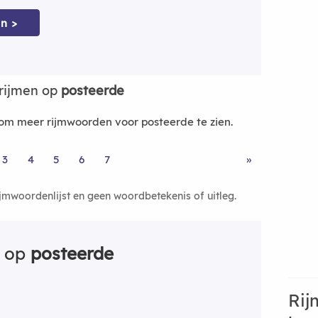
n >
rijmen op
posteerde
m meer rijmwoorden voor posteerde te zien.
3
4
5
6
7
»
ijmwoordenlijst en geen woordbetekenis of uitleg.
n op
posteerde
Rij