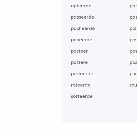
opteerde
pa
passeerde
pa
pocheerde
po
poneerde
po
posteer
pos
postere
po
preteerde
pu
roteerde
ro
sorteerde