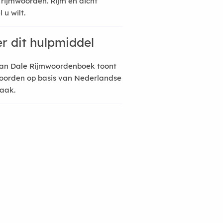
 rijmwoorden. Rijm en dicht
 u wilt.
r dit hulpmiddel
an Dale Rijmwoordenboek toont
oorden op basis van Nederlandse
raak.