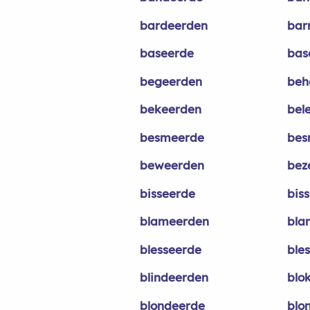
bardeerden
bar
baseerde
bas
begeerden
beh
bekeerden
bel
besmeerde
bes
beweerden
bez
bisseerde
bis
blameerden
bla
blesseerde
ble
blindeerden
blo
blondeerde
blo