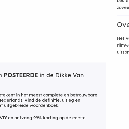
beste
zoveel
Ove
Het V
rijmw
uitsp
an
POSTEERDE
in de Dikke Van
tekent in het meest complete en betrouwbare
derlands. Vind de definitie, uitleg en
et uitgebreide woordenboek.
VD' en ontvang 99% korting op de eerste