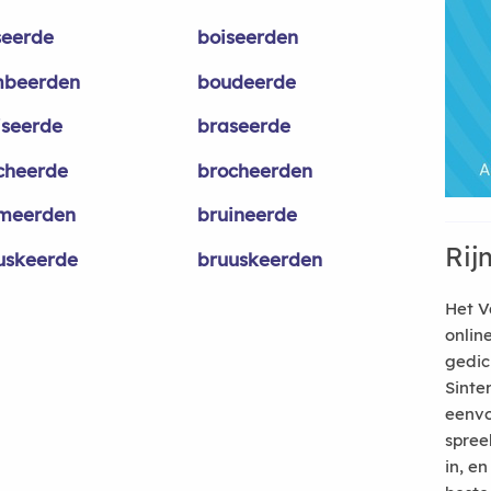
seerde
boiseerden
beerden
boudeerde
iseerde
braseerde
cheerde
brocheerden
meerden
bruineerde
Rij
uskeerde
bruuskeerden
Het V
onlin
gedic
Sinte
eenvo
spree
in, e