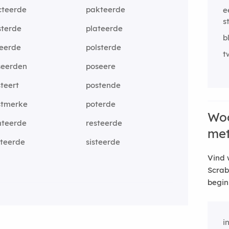
cteerde
pakteerde
e
s
sterde
plateerde
b
leerde
polsterde
t
seerden
poseere
teert
postende
stmerke
poterde
Woo
nteerde
resteerde
me
uteerde
sisteerde
Vind 
Scrab
begin
i