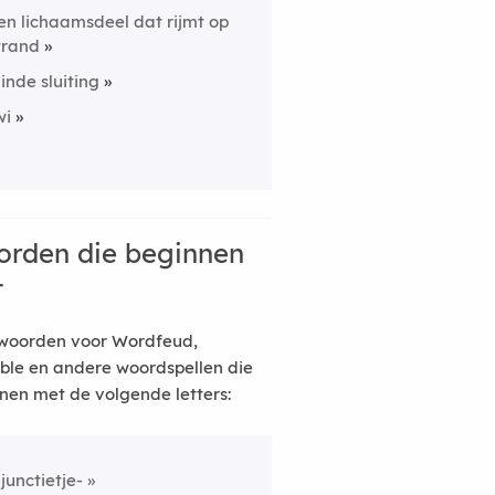
en lichaamsdeel dat rijmt op
trand
linde sluiting
wi
rden die beginnen
t
woorden voor Wordfeud,
ble en andere woordspellen die
nen met de volgende letters:
njunctietje-