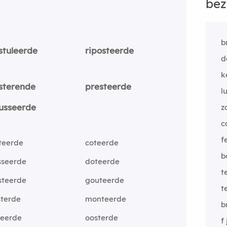
bez
b
stuleerde
riposteerde
d
k
sterende
presteerde
l
usseerde
z
c
f
teerde
coteerde
b
sseerde
doteerde
t
steerde
gouteerde
t
sterde
monteerde
b
teerde
oosterde
f 