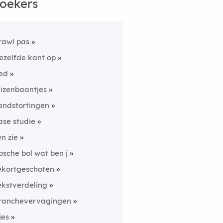
oekers
rawl pas
ezelfde kant op
ed
uizenbaantjes
andstortingen
ase studie
en zie
osche bol wat ben j
ekortgeschoten
ekstverdeling
ranchevervagingen
jes