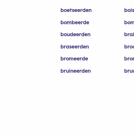
boetseerden
boi
bombeerde
bom
boudeerden
bra
braseerden
bro
bromeerde
bro
bruineerden
bru