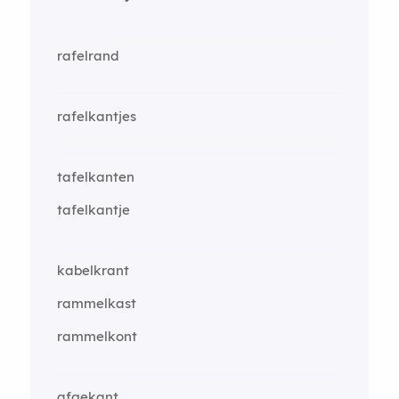
rafelrand
rafelkantjes
tafelkanten
tafelkantje
kabelkrant
rammelkast
rammelkont
afgekant