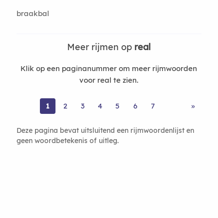
braakbal
Meer rijmen op
real
Klik op een paginanummer om meer rijmwoorden
voor real te zien.
1
2
3
4
5
6
7
»
Deze pagina bevat uitsluitend een rijmwoordenlijst en
geen woordbetekenis of uitleg.