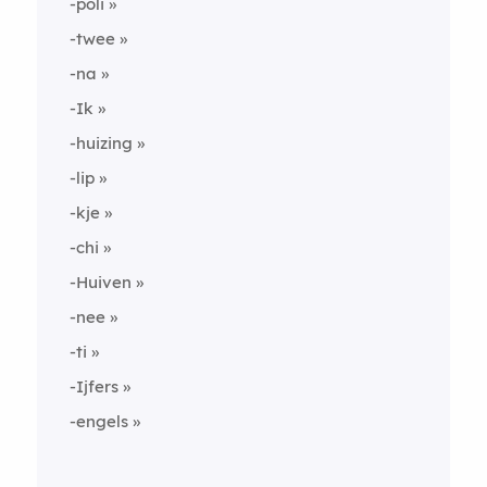
-poli
-twee
-na
-Ik
-huizing
-lip
-kje
-chi
-Huiven
-nee
-ti
-Ijfers
-engels