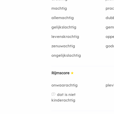
machtig
prac
allemachtig
dubb
gelijkslachtig
gem
levenskrachtig
opp
zenuwachtig
god
ongelijkslachtig
Rijmscore
★
onwaarachtig
plev
dat is niet
kinderachtig