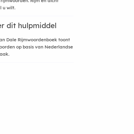
 rijmwoorden. Rijm en dicht
 u wilt.
r dit hulpmiddel
an Dale Rijmwoordenboek toont
oorden op basis van Nederlandse
raak.