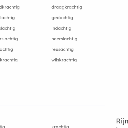
dkrachtig
draagkrachtig
lachtig
gedachtig
slachtig
indachtig
slachtig
neerslachtig
achtig
reusachtig
krachtig
wilskrachtig
Rij
tig
krachtig