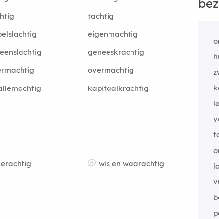
bez
htig
tachtig
elslachtig
eigenmachtig
o
eenslachtig
geneeskrachtig
h
ermachtig
overmachtig
z
k
allemachtig
kapitaalkrachtig
l
v
t
o
ierachtig
wis en waarachtig
l
v
b
p