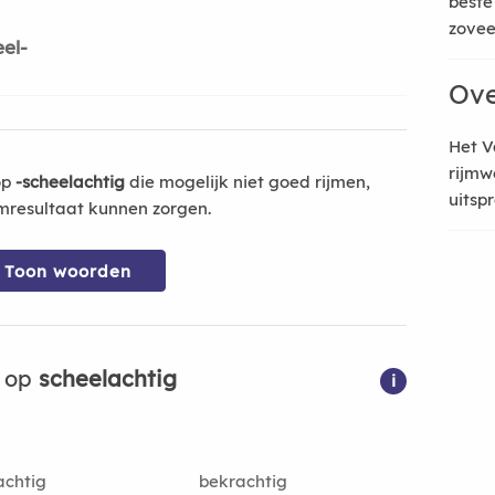
beste
zoveel
eel-
Ove
Het V
rijmw
op
-scheelachtig
die mogelijk niet goed rijmen,
uitsp
mresultaat kunnen zorgen.
Toon woorden
n op
scheelachtig
i
achtig
bekrachtig