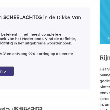
an
SCHEELACHTIG
in de Dikke Van
g
betekent in het meest complete en
ek van het Nederlands. Vind de definitie,
lachtig
in het uitgebreide woordenboek.
VD' en ontvang 99% korting op de eerste
Rij
Het V
n >
onlin
gedic
Sinte
eenvo
spree
in, e
eel van
SCHEELACHTIG