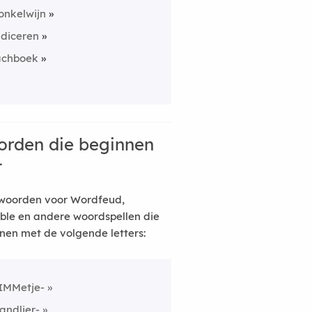
onkelwijn
udiceren
achboek
rden die beginnen
t
woorden voor Wordfeud,
ble en andere woordspellen die
nen met de volgende letters:
IMMetje-
andlier-