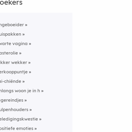
oekers
ngeboeider
uispakken
warte vagina
asterolie
ekker wekker
erkooppuntje
ai-chiënde
nlangs woon je in h
agereindjes
ulpenhouders
eledigingskwestie
ositiefe emoties