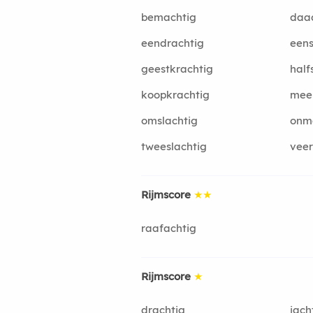
bemachtig
daa
eendrachtig
eens
geestkrachtig
half
koopkrachtig
meer
omslachtig
onm
tweeslachtig
veer
Rijmscore
★★
raafachtig
Rijmscore
★
drachtig
jach