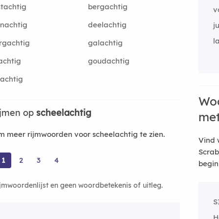
tachtig
bergachtig
v
nachtig
deelachtig
j
l
rgachtig
galachtig
achtig
goudachtig
achtig
Woo
ijmen op
scheelachtig
me
 meer rijmwoorden voor scheelachtig te zien.
Vind 
Scrab
1
2
3
4
begin
ijmwoordenlijst en geen woordbetekenis of uitleg.
S
H