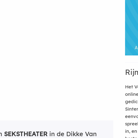
Rij
Het V
onlin
gedic
Sinte
eenvo
spree
in, e
an
SEKSTHEATER
in de Dikke Van