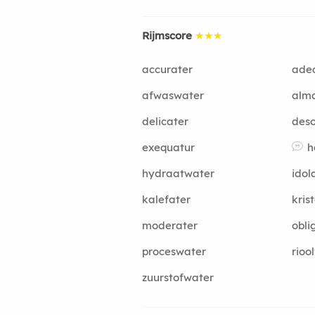
Rijmscore
★★★
accurater
ade
afwaswater
alm
delicater
deso
exequatur
h
hydraatwater
idol
kalefater
kris
moderater
obli
proceswater
rioo
zuurstofwater