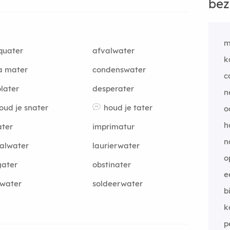
bez
m
quater
afvalwater
k
a mater
condenswater
c
later
desperater
n
oud je snater
houd je tater
o
h
ater
imprimatur
n
talwater
laurierwater
o
gater
obstinater
e
lwater
soldeerwater
b
k
p