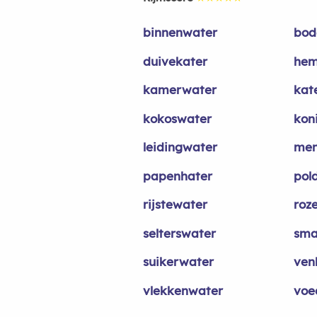
binnenwater
bod
duivekater
hem
kamerwater
kat
kokoswater
kon
leidingwater
men
papenhater
pol
rijstewater
roz
selterswater
sma
suikerwater
ven
vlekkenwater
voe