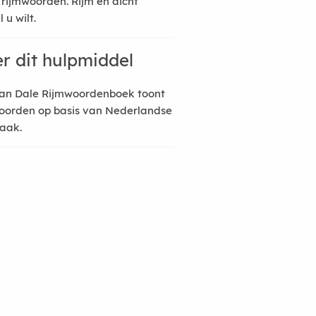
 rijmwoorden. Rijm en dicht
 u wilt.
r dit hulpmiddel
an Dale Rijmwoordenboek toont
oorden op basis van Nederlandse
raak.