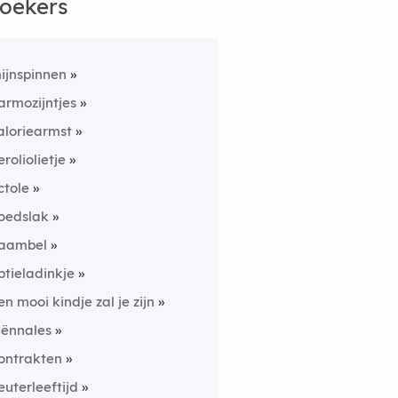
oekers
ijnspinnen
armozijntjes
aloriearmst
eroliolietje
ctole
oedslak
aambel
ptieladinkje
en mooi kindje zal je zijn
iënnales
ontrakten
euterleeftijd