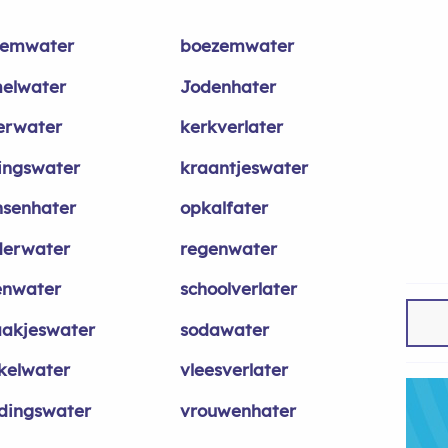
emwater
boezemwater
elwater
Jodenhater
erwater
kerkverlater
ingswater
kraantjeswater
senhater
opkalfater
derwater
regenwater
enwater
schoolverlater
akjeswater
sodawater
kelwater
vleesverlater
dingswater
vrouwenhater