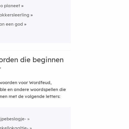
io planeet
akkersleerling
an een god
rden die beginnen
t
woorden voor Wordfeud,
ble en andere woordspellen die
nen met de volgende letters:
ijpebeslagje-
ekellokaaltje-