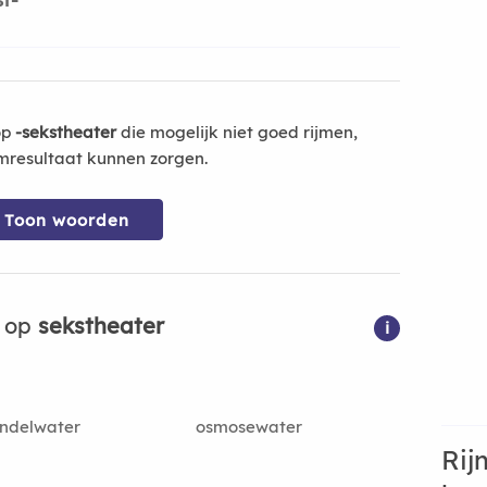
op
-sekstheater
die mogelijk niet goed rijmen,
mresultaat kunnen zorgen.
Toon woorden
n op
sekstheater
i
ndelwater
osmosewater
Rij