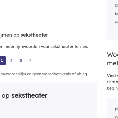
b
b
v
ijmen op
sekstheater
 meer rijmwoorden voor sekstheater te zien.
Woo
1
2
3
4
me
ijmwoordenlijst en geen woordbetekenis of uitleg.
Vind 
Scrab
begin
n op
sekstheater
p
p