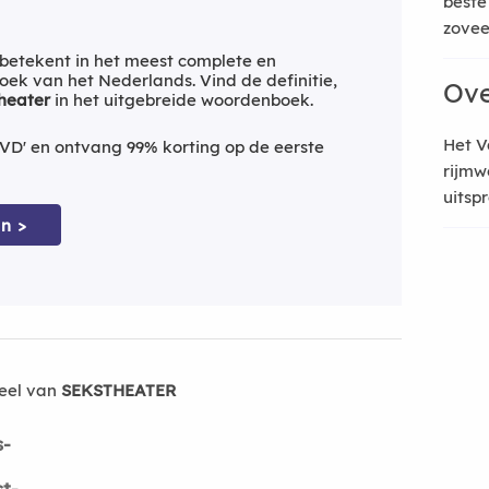
beste
zoveel
betekent in het meest complete en
ek van het Nederlands. Vind de definitie,
Ove
heater
in het uitgebreide woordenboek.
Het V
VD' en ontvang 99% korting op de eerste
rijmw
uitsp
n >
eel van
SEKSTHEATER
s-
st-