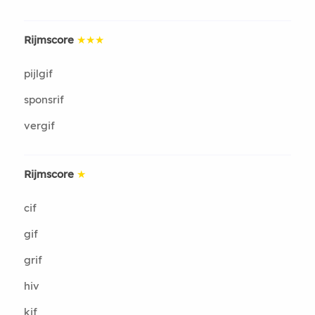
Rijmscore
★★★
pijlgif
sponsrif
vergif
Rijmscore
★
cif
gif
grif
hiv
kif