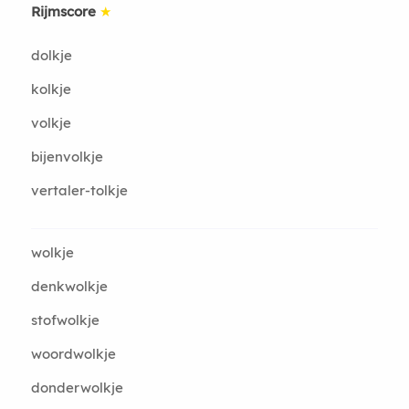
Rijmscore
★
dolkje
kolkje
volkje
bijenvolkje
vertaler-tolkje
wolkje
denkwolkje
stofwolkje
woordwolkje
donderwolkje