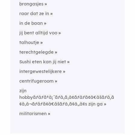
brongasjes
raar dat ze in
in de baan
jij bent alltijd voo
talhoutje
terechtgelegde
Sushi eten kan jij niet
intergewestelijkere
centrifugeroom
zijn
hobbyãƒâƒã†â¡¯ãƒâ‚ã‚â¢ãƒâƒã¢â€âšãƒâ‚ã
¢â‚â¬ãƒâƒã¢â€âšãƒâ‚ã¢â„â¢s zijn ga
militarismen