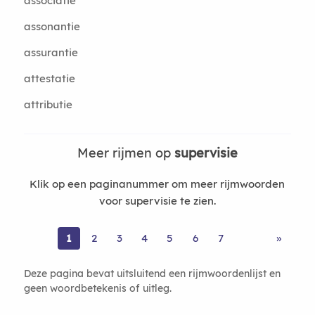
associatie
assonantie
assurantie
attestatie
attributie
Meer rijmen op
supervisie
Klik op een paginanummer om meer rijmwoorden
voor supervisie te zien.
1
2
3
4
5
6
7
»
Deze pagina bevat uitsluitend een rijmwoordenlijst en
geen woordbetekenis of uitleg.