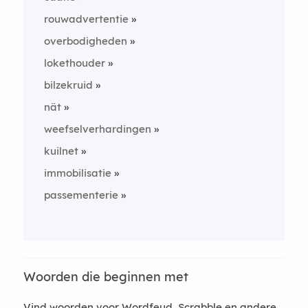
rouwadvertentie
overbodigheden
lokethouder
bilzekruid
nät
weefselverhardingen
kuilnet
immobilisatie
passementerie
Woorden die beginnen met
Vind woorden voor Wordfeud, Scrabble en andere