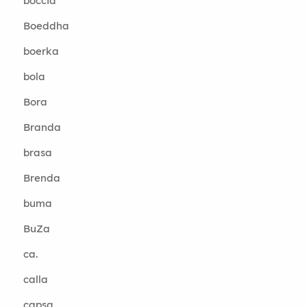
boccia
Boeddha
boerka
bola
Bora
Branda
brasa
Brenda
buma
BuZa
ca.
calla
capsa